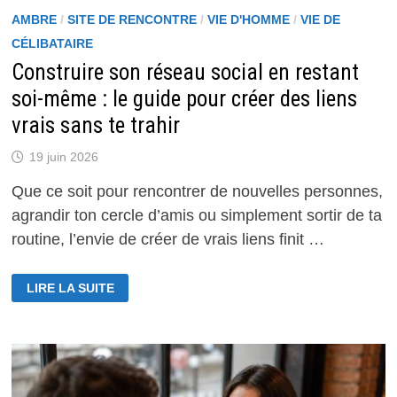
AMBRE
/
SITE DE RENCONTRE
/
VIE D'HOMME
/
VIE DE
CÉLIBATAIRE
Construire son réseau social en restant
soi-même : le guide pour créer des liens
vrais sans te trahir
19 juin 2026
Que ce soit pour rencontrer de nouvelles personnes,
agrandir ton cercle d’amis ou simplement sortir de ta
routine, l’envie de créer de vrais liens finit …
CONSTRUIRE
LIRE LA SUITE
SON
RÉSEAU
SOCIAL
EN
RESTANT
SOI-
MÊME
:
LE