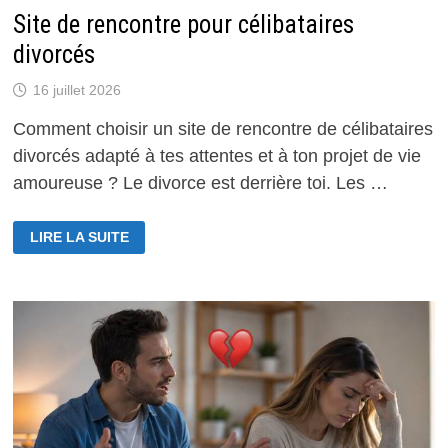
Site de rencontre pour célibataires
divorcés
16 juillet 2026
Comment choisir un site de rencontre de célibataires
divorcés adapté à tes attentes et à ton projet de vie
amoureuse ? Le divorce est derrière toi. Les …
SITE
LIRE LA SUITE
DE
RENCONTRE
POUR
CÉLIBATAIRES
DIVORCÉS