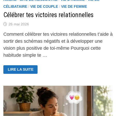
CÉLIBATAIRE
/
VIE DE COUPLE
/
VIE DE FEMME
Célébrer tes victoires relationnelles
26 mai 2026
Comment célébrer tes victoires relationnelles t’aide à
sortir des schémas négatifs et à développer une
vision plus positive de toi-même Pourquoi cette
habitude simple te …
CÉLÉBRER
LIRE LA SUITE
TES
VICTOIRES
RELATIONNELLES