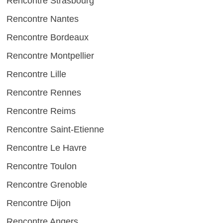
Rencontre Strasbourg
Rencontre Nantes
Rencontre Bordeaux
Rencontre Montpellier
Rencontre Lille
Rencontre Rennes
Rencontre Reims
Rencontre Saint-Etienne
Rencontre Le Havre
Rencontre Toulon
Rencontre Grenoble
Rencontre Dijon
Rencontre Angers