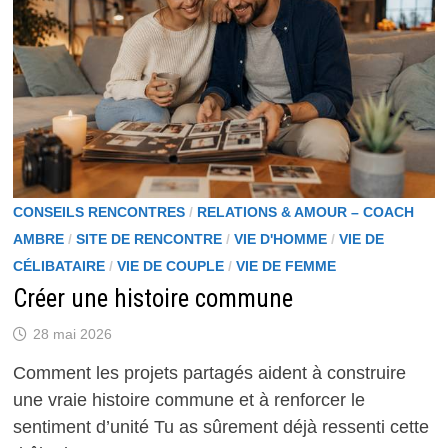
?
CONSEILS RENCONTRES
/
RELATIONS & AMOUR – COACH
AMBRE
/
SITE DE RENCONTRE
/
VIE D'HOMME
/
VIE DE
CÉLIBATAIRE
/
VIE DE COUPLE
/
VIE DE FEMME
Créer une histoire commune
28 mai 2026
Comment les projets partagés aident à construire
une vraie histoire commune et à renforcer le
sentiment d’unité Tu as sûrement déjà ressenti cette