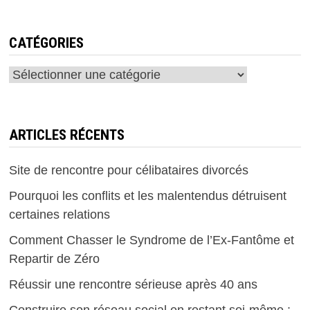
CATÉGORIES
Catégories
ARTICLES RÉCENTS
Site de rencontre pour célibataires divorcés
Pourquoi les conflits et les malentendus détruisent
certaines relations
Comment Chasser le Syndrome de l’Ex-Fantôme et
Repartir de Zéro
Réussir une rencontre sérieuse après 40 ans
Construire son réseau social en restant soi-même :