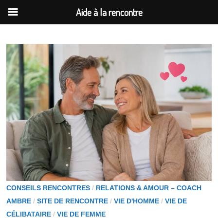
Aide à la rencontre
Passer
au
contenu
CONSEILS RENCONTRES
/
RELATIONS & AMOUR – COACH
AMBRE
/
SITE DE RENCONTRE
/
VIE D'HOMME
/
VIE DE
CÉLIBATAIRE
/
VIE DE FEMME