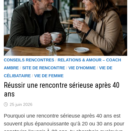
CONSEILS RENCONTRES
/
RELATIONS & AMOUR – COACH
AMBRE
/
SITE DE RENCONTRE
/
VIE D'HOMME
/
VIE DE
CÉLIBATAIRE
/
VIE DE FEMME
Réussir une rencontre sérieuse après 40
ans
25 juin 2026
Pourquoi une rencontre sérieuse après 40 ans est
souvent plus épanouissante qu’à 20 ou 30 ans pour