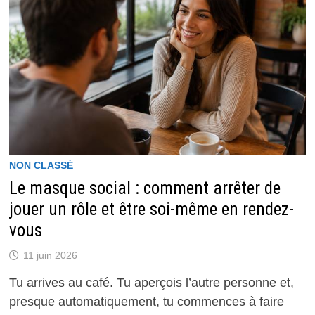
GUIDE
POUR
CRÉER
DES
LIENS
VRAIS
SANS
TE
TRAHIR
NON CLASSÉ
Le masque social : comment arrêter de
jouer un rôle et être soi-même en rendez-
vous
11 juin 2026
Tu arrives au café. Tu aperçois l’autre personne et,
presque automatiquement, tu commences à faire