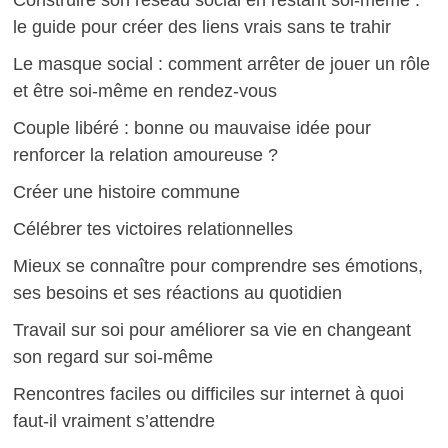
le guide pour créer des liens vrais sans te trahir
Le masque social : comment arrêter de jouer un rôle
et être soi-même en rendez-vous
Couple libéré : bonne ou mauvaise idée pour
renforcer la relation amoureuse ?
Créer une histoire commune
Célébrer tes victoires relationnelles
Mieux se connaître pour comprendre ses émotions,
ses besoins et ses réactions au quotidien
Travail sur soi pour améliorer sa vie en changeant
son regard sur soi-même
Rencontres faciles ou difficiles sur internet à quoi
faut-il vraiment s’attendre