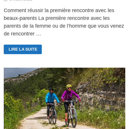
Comment réussir la première rencontre avec les
beaux-parents La première rencontre avec les
parents de la femme ou de l’homme que vous venez
de rencontrer …
LA
LIRE LA SUITE
PREMIÈRE
RENCONTRE
AVEC
LES
BEAUX-
PARENTS