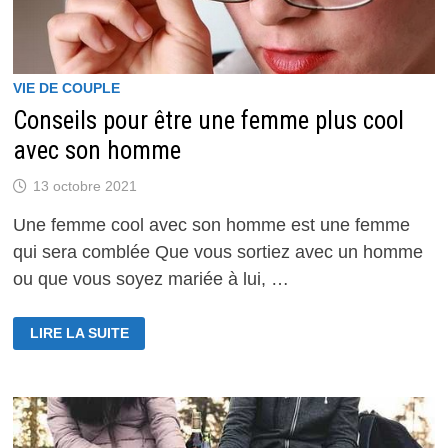
VIE DE COUPLE
Conseils pour être une femme plus cool
avec son homme
13 octobre 2021
Une femme cool avec son homme est une femme
qui sera comblée Que vous sortiez avec un homme
ou que vous soyez mariée à lui, …
CONSEILS
LIRE LA SUITE
POUR
ÊTRE
UNE
FEMME
PLUS
COOL
AVEC
SON