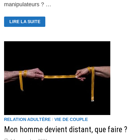
manipulateurs ? …
LES
LIRE LA SUITE
HOMMES
MANIPULATEURS
RELATION ADULTÈRE
/
VIE DE COUPLE
Mon homme devient distant, que faire ?