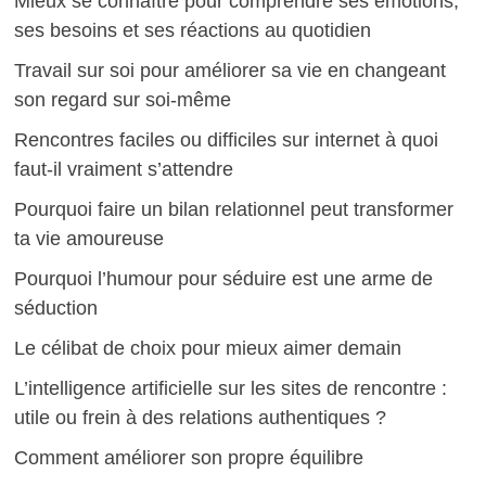
Mieux se connaître pour comprendre ses émotions,
ses besoins et ses réactions au quotidien
Travail sur soi pour améliorer sa vie en changeant
son regard sur soi-même
Rencontres faciles ou difficiles sur internet à quoi
faut-il vraiment s’attendre
Pourquoi faire un bilan relationnel peut transformer
ta vie amoureuse
Pourquoi l’humour pour séduire est une arme de
séduction
Le célibat de choix pour mieux aimer demain
L’intelligence artificielle sur les sites de rencontre :
utile ou frein à des relations authentiques ?
Comment améliorer son propre équilibre