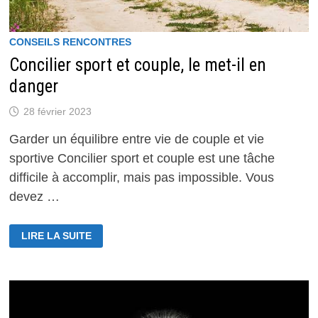
CONSEILS RENCONTRES
Concilier sport et couple, le met-il en
danger
28 février 2023
Garder un équilibre entre vie de couple et vie
sportive Concilier sport et couple est une tâche
difficile à accomplir, mais pas impossible. Vous
devez …
CONCILIER SPORT
LIRE LA SUITE
ET
COUPLE,
LE
MET-
IL
EN
DANGER