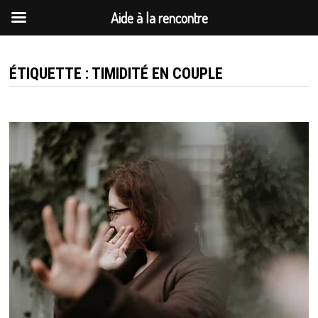
Aide à la rencontre
Passer
au
ÉTIQUETTE :
TIMIDITÉ EN COUPLE
contenu