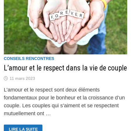
CONSEILS RENCONTRES
L’amour et le respect dans la vie de couple
11 mars 2023
L’amour et le respect sont deux éléments
fondamentaux pour le bonheur et la croissance d’un
couple. Les couples qui s’aiment et se respectent
mutuellement ont …
L’AMOUR
LIRE LA SUITE