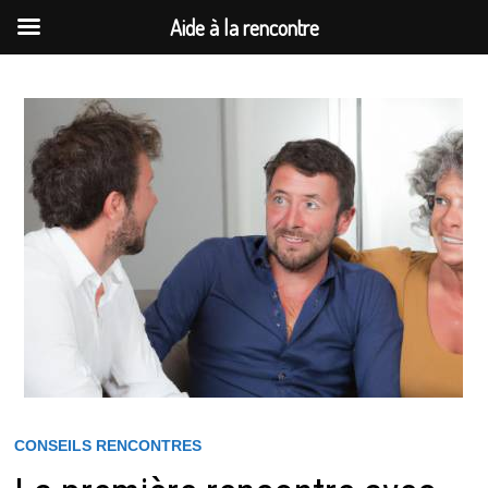
Aide à la rencontre
Passer
au
contenu
CONSEILS RENCONTRES