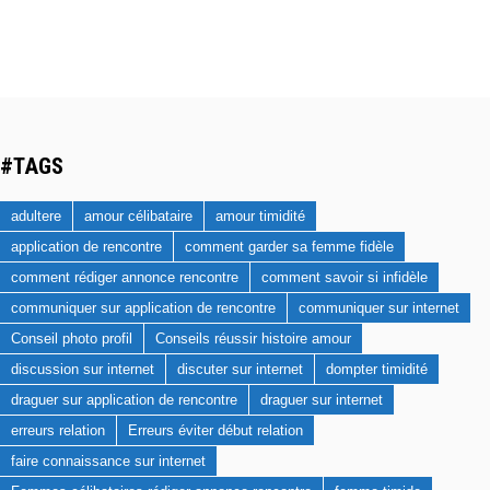
#TAGS
adultere
amour célibataire
amour timidité
application de rencontre
comment garder sa femme fidèle
comment rédiger annonce rencontre
comment savoir si infidèle
communiquer sur application de rencontre
communiquer sur internet
Conseil photo profil
Conseils réussir histoire amour
discussion sur internet
discuter sur internet
dompter timidité
draguer sur application de rencontre
draguer sur internet
erreurs relation
Erreurs éviter début relation
faire connaissance sur internet