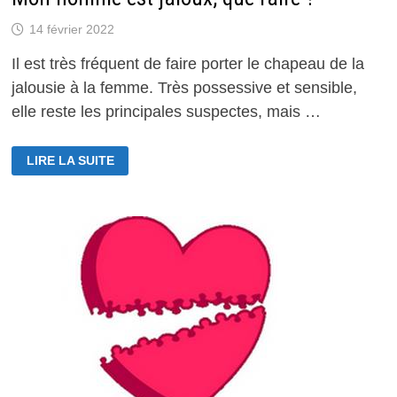
14 février 2022
Il est très fréquent de faire porter le chapeau de la
jalousie à la femme. Très possessive et sensible,
elle reste les principales suspectes, mais …
MON
LIRE LA SUITE
HOMME
EST
JALOUX,
QUE
FAIRE
?