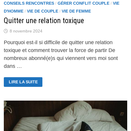
CONSEILS RENCONTRES
/
GÉRER CONFLIT COUPLE
/
VIE
D'HOMME
/
VIE DE COUPLE
/
VIE DE FEMME
Quitter une relation toxique
8 novembre 2024
Pourquoi est-il si difficile de quitter une relation
toxique et comment trouver la force de partir De
nombreux abonné(e)s qui viennent vers moi sont
dans …
QUITTER
LIRE LA SUITE
UNE
RELATION
TOXIQUE