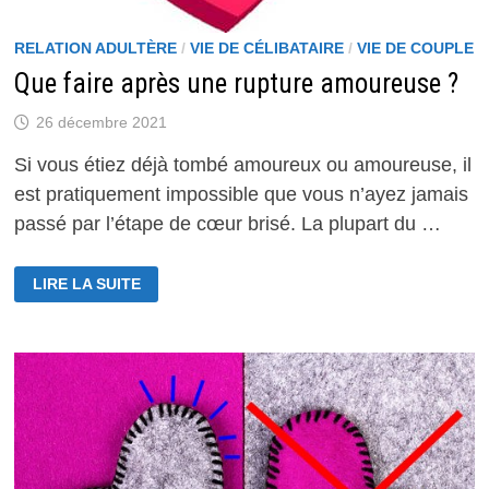
RELATION ADULTÈRE
/
VIE DE CÉLIBATAIRE
/
VIE DE COUPLE
Que faire après une rupture amoureuse ?
26 décembre 2021
Si vous étiez déjà tombé amoureux ou amoureuse, il
est pratiquement impossible que vous n’ayez jamais
passé par l’étape de cœur brisé. La plupart du …
QUE
LIRE LA SUITE
FAIRE
APRÈS
UNE
RUPTURE
AMOUREUSE
?