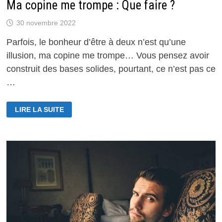
Ma copine me trompe : Que faire ?
30 novembre 2022
Parfois, le bonheur d’être à deux n’est qu’une
illusion, ma copine me trompe… Vous pensez avoir
construit des bases solides, pourtant, ce n’est pas ce
…
MA
LIRE LA SUITE
COPINE
ME
TROMPE
:
QUE
FAIRE
?