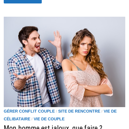
D’UN
HOMME
:
QUELS
SONT
LES
SIGNES
?
GÉRER CONFLIT COUPLE
/
SITE DE RENCONTRE
/
VIE DE
CÉLIBATAIRE
/
VIE DE COUPLE
Mon homme est jaloux, que faire ?