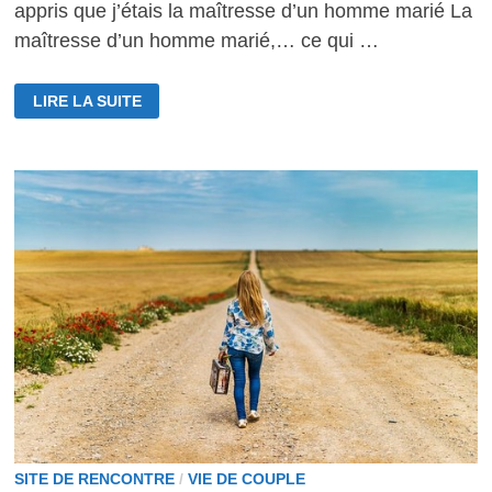
appris que j’étais la maîtresse d’un homme marié La
maîtresse d’un homme marié,… ce qui …
JE
LIRE LA SUITE
SUIS
LA
MAÎTRESSE
D’UN
HOMME
MARIÉ
SITE DE RENCONTRE
/
VIE DE COUPLE