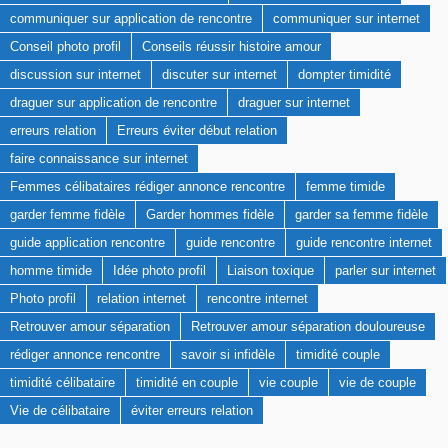
communiquer sur application de rencontre
communiquer sur internet
Conseil photo profil
Conseils réussir histoire amour
discussion sur internet
discuter sur internet
dompter timidité
draguer sur application de rencontre
draguer sur internet
erreurs relation
Erreurs éviter début relation
faire connaissance sur internet
Femmes célibataires rédiger annonce rencontre
femme timide
garder femme fidèle
Garder hommes fidèle
garder sa femme fidèle
guide application rencontre
guide rencontre
guide rencontre internet
homme timide
Idée photo profil
Liaison toxique
parler sur internet
Photo profil
relation internet
rencontre internet
Retrouver amour séparation
Retrouver amour séparation douloureuse
rédiger annonce rencontre
savoir si infidèle
timidité couple
timidité célibataire
timidité en couple
vie couple
vie de couple
Vie de célibataire
éviter erreurs relation