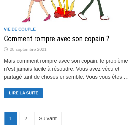
VIE DE COUPLE
Comment rompre avec son copain ?
28 septembre 2021
Mais comment rompre avec son copain, le problème
n’est jamais facile à résoudre. Vous avez vécu et
partagé tant de choses ensemble. Vous vous êtes …
COMMENT
LIRE LA SUITE
ROMPRE
AVEC
SON
COPAIN
?
Pagination
1
2
Suivant
des