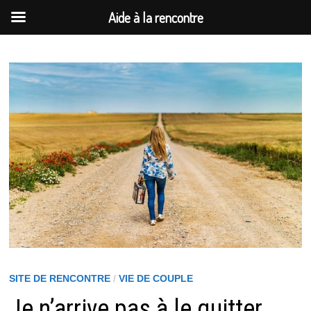
Aide à la rencontre
Passer
au
contenu
SITE DE RENCONTRE
/
VIE DE COUPLE
Je n’arrive pas à le quitter