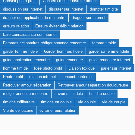
Conseil photo profil
Conseils réussir histoire amour
discussion sur internet
discuter sur internet
dompter timidité
draguer sur application de rencontre
draguer sur internet
erreurs relation
Erreurs éviter début relation
faire connaissance sur internet
Femmes célibataires rédiger annonce rencontre
femme timide
garder femme fidèle
Garder hommes fidèle
garder sa femme fidèle
guide application rencontre
guide rencontre
guide rencontre internet
homme timide
Idée photo profil
Liaison toxique
parler sur internet
Photo profil
relation internet
rencontre internet
Retrouver amour séparation
Retrouver amour séparation douloureuse
rédiger annonce rencontre
savoir si infidèle
timidité couple
timidité célibataire
timidité en couple
vie couple
vie de couple
Vie de célibataire
éviter erreurs relation