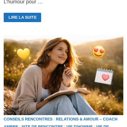
L’humour pour …
POURQUOI
LIRE LA SUITE
L’HUMOUR
POUR
SÉDUIRE
EST
UNE
ARME
DE
SÉDUCTION
CONSEILS RENCONTRES
/
RELATIONS & AMOUR – COACH
AMBRE
/
SITE DE RENCONTRE
/
VIE D'HOMME
/
VIE DE