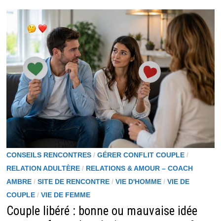
APRÈS
40
ANS
CONSEILS RENCONTRES
/
GÉRER CONFLIT COUPLE
/
RELATION ADULTÈRE
/
RELATIONS & AMOUR – COACH
AMBRE
/
SITE DE RENCONTRE
/
VIE D'HOMME
/
VIE DE
COUPLE
/
VIE DE FEMME
Couple libéré : bonne ou mauvaise idée