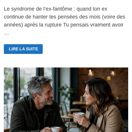
Le syndrome de l’ex-fantôme : quand ton ex
continue de hanter tes pensées des mois (voire des
années) après la rupture Tu pensais vraiment avoir
…
COMMENT
LIRE LA SUITE
CHASSER
LE
SYNDROME
DE
L’EX-
FANTÔME
ET
REPARTIR
DE
ZÉRO