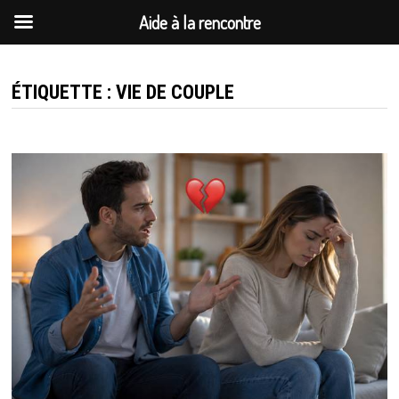
Aide à la rencontre
Passer
au
ÉTIQUETTE :
VIE DE COUPLE
contenu