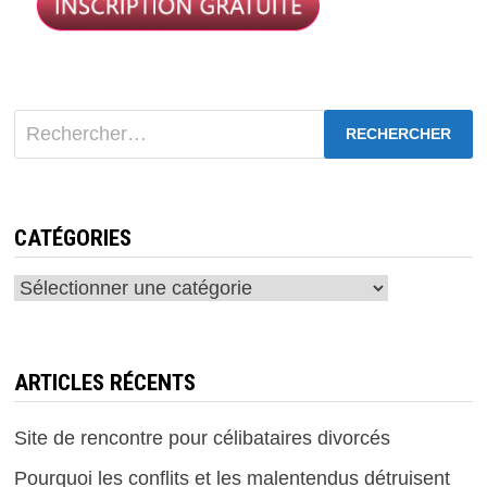
Rechercher :
CATÉGORIES
Catégories
ARTICLES RÉCENTS
Site de rencontre pour célibataires divorcés
Pourquoi les conflits et les malentendus détruisent