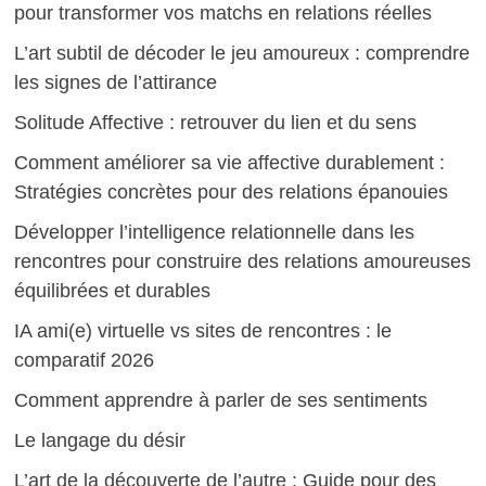
pour transformer vos matchs en relations réelles
L’art subtil de décoder le jeu amoureux : comprendre
les signes de l’attirance
Solitude Affective : retrouver du lien et du sens
Comment améliorer sa vie affective durablement :
Stratégies concrètes pour des relations épanouies
Développer l’intelligence relationnelle dans les
rencontres pour construire des relations amoureuses
équilibrées et durables
IA ami(e) virtuelle vs sites de rencontres : le
comparatif 2026
Comment apprendre à parler de ses sentiments
Le langage du désir
L’art de la découverte de l’autre : Guide pour des