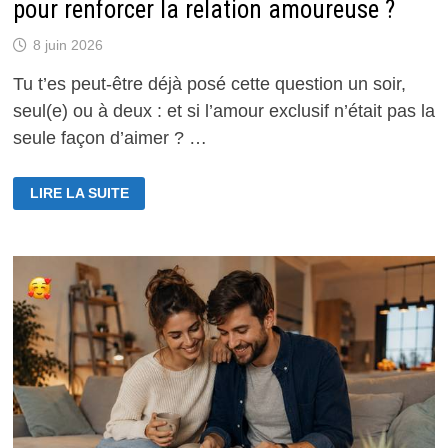
pour renforcer la relation amoureuse ?
8 juin 2026
Tu t’es peut-être déjà posé cette question un soir,
seul(e) ou à deux : et si l’amour exclusif n’était pas la
seule façon d’aimer ? …
COUPLE
LIRE LA SUITE
LIBÉRÉ
:
BONNE
OU
MAUVAISE
IDÉE
POUR
RENFORCER
LA
RELATION
AMOUREUSE
?