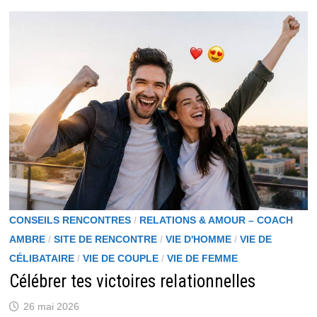
CONSEILS RENCONTRES
/
RELATIONS & AMOUR – COACH
AMBRE
/
SITE DE RENCONTRE
/
VIE D'HOMME
/
VIE DE
CÉLIBATAIRE
/
VIE DE COUPLE
/
VIE DE FEMME
Célébrer tes victoires relationnelles
26 mai 2026