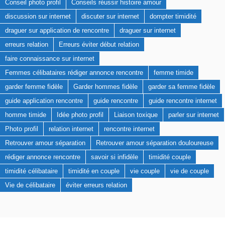
Conseil photo profil
Conseils réussir histoire amour
discussion sur internet
discuter sur internet
dompter timidité
draguer sur application de rencontre
draguer sur internet
erreurs relation
Erreurs éviter début relation
faire connaissance sur internet
Femmes célibataires rédiger annonce rencontre
femme timide
garder femme fidèle
Garder hommes fidèle
garder sa femme fidèle
guide application rencontre
guide rencontre
guide rencontre internet
homme timide
Idée photo profil
Liaison toxique
parler sur internet
Photo profil
relation internet
rencontre internet
Retrouver amour séparation
Retrouver amour séparation douloureuse
rédiger annonce rencontre
savoir si infidèle
timidité couple
timidité célibataire
timidité en couple
vie couple
vie de couple
Vie de célibataire
éviter erreurs relation