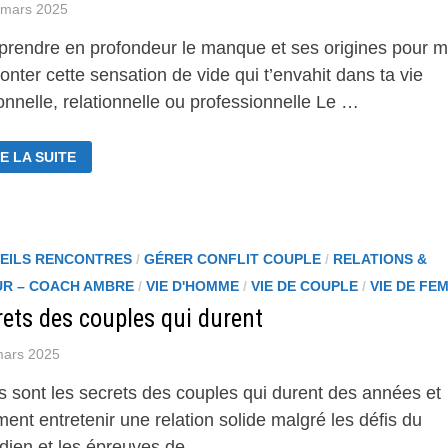
 mars 2025
rendre en profondeur le manque et ses origines pour m
nter cette sensation de vide qui t’envahit dans ta vie
nnelle, relationnelle ou professionnelle Le …
MPRENDRE
E LA SUITE
RMONTER
NQUE
ÉS
EILS RENCONTRES
/
GÉRER CONFLIT COUPLE
/
RELATIONS &
UR
TROUVER
R – COACH AMBRE
/
VIE D'HOMME
/
VIE DE COUPLE
/
VIE DE FE
QUILIBRE
rets des couples qui durent
RÉNITÉ
mars 2025
s sont les secrets des couples qui durent des années et
nt entretenir une relation solide malgré les défis du
idien et les épreuves de …