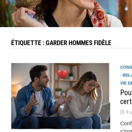
ÉTIQUETTE :
GARDER HOMMES FIDÈLE
CONS
/
REL
VIE 
Pour
cert
9 j
Conf
s’ins