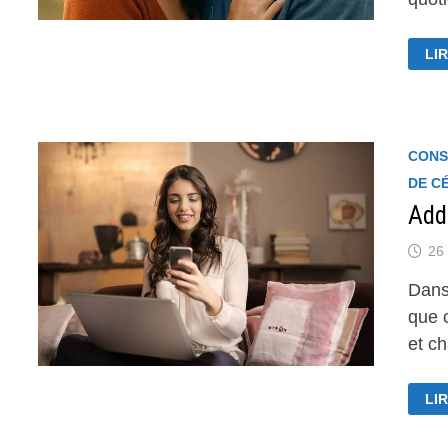
SE
LIR
DE
CO
QU
DU
CONS
DE C
Add
26 
Dans
que 
et c
AD
LIR
NU