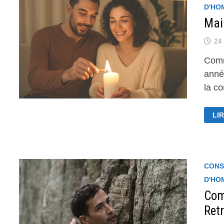
D'HO
Mai
24 
Comm
anné
la c
MA
LIR
LA
FL
DA
LE
CO
CONS
D'HO
Com
Retr