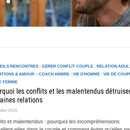
EILS RENCONTRES
/
GÉRER CONFLIT COUPLE
/
RELATION ADUL
ATIONS & AMOUR – COACH AMBRE
/
VIE D'HOMME
/
VIE DE COUP
DE FEMME
quoi les conflits et les malentendus détruise
aines relations
uillet 2026
lits et malentendus : pourquoi les incompréhensions
tallent-elles dans le couple et comment éviter qu’elles ne