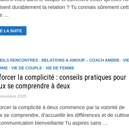
lisent durablement ta relation ? Tu connais sûrement cet
ne …
URQUOI
E LA SUITE
S CONFLITS
S
LENTENDUS DÉTRUISENT
RTAINES
LATIONS
EILS RENCONTRES
/
RELATIONS & AMOUR – COACH AMBRE
/
VI
MME
/
VIE DE COUPLE
/
VIE DE FEMME
orcer la complicité : conseils pratiques pour
ux se comprendre à deux
novembre 2025
orcer la complicité à deux commence par la volonté de
 se comprendre, d’accueillir les différences et de cultive
communication bienveillante Tu aspires sans …