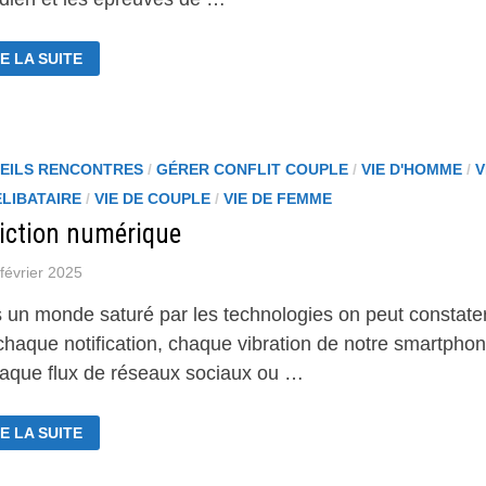
CRETS
E LA SUITE
S
UPLES
I
RENT
EILS RENCONTRES
/
GÉRER CONFLIT COUPLE
/
VIE D'HOMME
/
V
ÉLIBATAIRE
/
VIE DE COUPLE
/
VIE DE FEMME
iction numérique
février 2025
 un monde saturé par les technologies on peut constate
chaque notification, chaque vibration de notre smartphon
haque flux de réseaux sociaux ou …
DICTION
E LA SUITE
MÉRIQUE