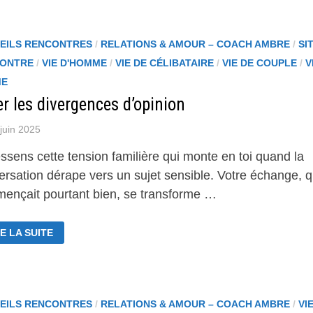
RER
S
NANCES
EILS RENCONTRES
/
RELATIONS & AMOUR – COACH AMBRE
/
SI
NS
NFLIT
ONTRE
/
VIE D'HOMME
/
VIE DE CÉLIBATAIRE
/
VIE DE COUPLE
/
V
ME
r les divergences d’opinion
juin 2025
ssens cette tension familière qui monte en toi quand la
ersation dérape vers un sujet sensible. Votre échange, q
ençait pourtant bien, se transforme …
RER
E LA SUITE
S
VERGENCES
PINION
EILS RENCONTRES
/
RELATIONS & AMOUR – COACH AMBRE
/
VI