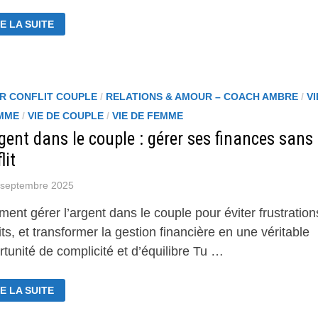
NFORCER
E LA SUITE
MPLICITÉ
NSEILS
ATIQUES
UR
EUX
R CONFLIT COUPLE
/
RELATIONS & AMOUR – COACH AMBRE
/
VI
MPRENDRE
MME
/
VIE DE COUPLE
/
VIE DE FEMME
UX
gent dans le couple : gérer ses finances sans
lit
 septembre 2025
nt gérer l’argent dans le couple pour éviter frustration
its, et transformer la gestion financière en une véritable
tunité de complicité et d’équilibre Tu …
ARGENT
E LA SUITE
NS
UPLE