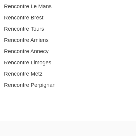
Rencontre Le Mans
Rencontre Brest
Rencontre Tours
Rencontre Amiens
Rencontre Annecy
Rencontre Limoges
Rencontre Metz
Rencontre Perpignan