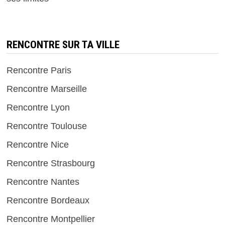
RENCONTRE SUR TA VILLE
Rencontre Paris
Rencontre Marseille
Rencontre Lyon
Rencontre Toulouse
Rencontre Nice
Rencontre Strasbourg
Rencontre Nantes
Rencontre Bordeaux
Rencontre Montpellier