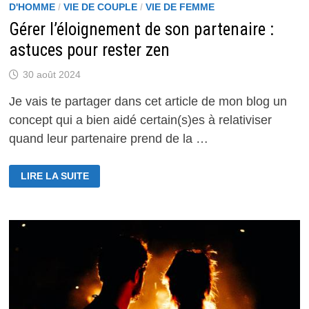
D'HOMME
/
VIE DE COUPLE
/
VIE DE FEMME
Gérer l’éloignement de son partenaire :
astuces pour rester zen
30 août 2024
Je vais te partager dans cet article de mon blog un
concept qui a bien aidé certain(s)es à relativiser
quand leur partenaire prend de la …
GÉRER
LIRE LA SUITE
L’ÉLOIGNEMENT
DE
SON
PARTENAIRE
:
ASTUCES
POUR
RESTER
ZEN