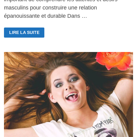
masculins pour construire une relation
épanouissante et durable Dans …
LES
LIRE LA SUITE
CRITÈRES
POUR
PLAIRE
AUX
HOMMES