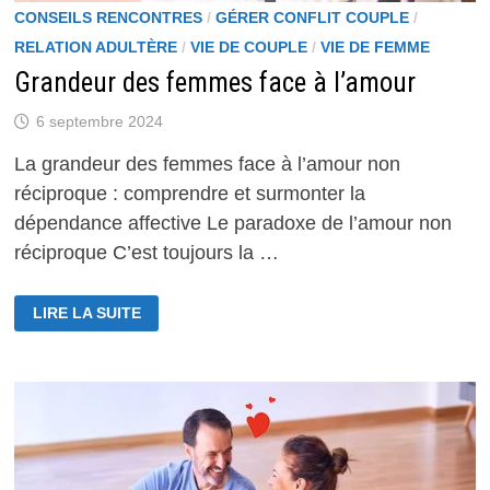
CONSEILS RENCONTRES
/
GÉRER CONFLIT COUPLE
/
RELATION ADULTÈRE
/
VIE DE COUPLE
/
VIE DE FEMME
Grandeur des femmes face à l’amour
6 septembre 2024
La grandeur des femmes face à l’amour non
réciproque : comprendre et surmonter la
dépendance affective Le paradoxe de l’amour non
réciproque C’est toujours la …
GRANDEUR
LIRE LA SUITE
DES
FEMMES
FACE
À
L’AMOUR