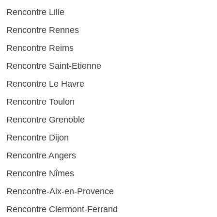
Rencontre Lille
Rencontre Rennes
Rencontre Reims
Rencontre Saint-Etienne
Rencontre Le Havre
Rencontre Toulon
Rencontre Grenoble
Rencontre Dijon
Rencontre Angers
Rencontre Nîmes
Rencontre-Aix-en-Provence
Rencontre Clermont-Ferrand