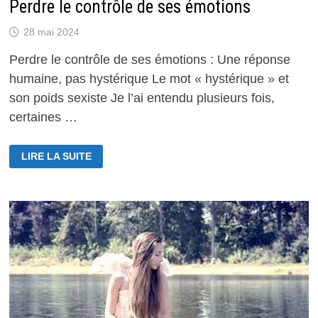
Perdre le contrôle de ses émotions
28 mai 2024
Perdre le contrôle de ses émotions : Une réponse
humaine, pas hystérique Le mot « hystérique » et
son poids sexiste Je l’ai entendu plusieurs fois,
certaines …
PERDRE
LIRE LA SUITE
LE
CONTRÔLE
DE
SES
ÉMOTIONS