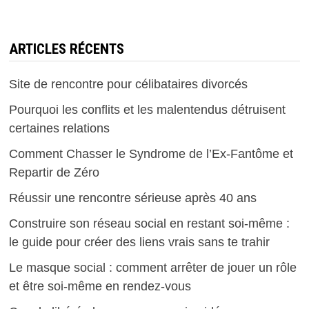
ARTICLES RÉCENTS
Site de rencontre pour célibataires divorcés
Pourquoi les conflits et les malentendus détruisent
certaines relations
Comment Chasser le Syndrome de l’Ex-Fantôme et
Repartir de Zéro
Réussir une rencontre sérieuse après 40 ans
Construire son réseau social en restant soi-même :
le guide pour créer des liens vrais sans te trahir
Le masque social : comment arrêter de jouer un rôle
et être soi-même en rendez-vous