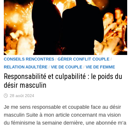
CONSEILS RENCONTRES
/
GÉRER CONFLIT COUPLE
/
RELATION ADULTÈRE
/
VIE DE COUPLE
/
VIE DE FEMME
Responsabilité et culpabilité : le poids du
désir masculin
28 août 2024
Je me sens responsable et coupable face au désir
masculin Suite à mon article concernant ma vision
du féminisme la semaine dernière, une abonnée m’a
…