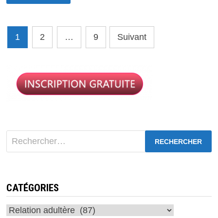
BONHEUR
Pagination
1
2
…
9
Suivant
des
publications
Rechercher :
CATÉGORIES
Catégories