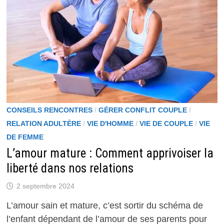
CONSEILS RENCONTRES
/
GÉRER CONFLIT COUPLE
/
RELATION ADULTÈRE
/
VIE D'HOMME
/
VIE DE COUPLE
/
VIE
DE FEMME
L’amour mature : Comment apprivoiser la
liberté dans nos relations
2 septembre 2024
L’amour sain et mature, c’est sortir du schéma de
l’enfant dépendant de l’amour de ses parents pour