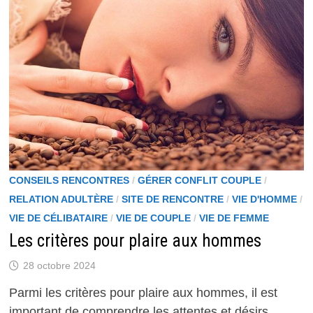
CONSEILS RENCONTRES
/
GÉRER CONFLIT COUPLE
/
RELATION ADULTÈRE
/
SITE DE RENCONTRE
/
VIE D'HOMME
/
VIE DE CÉLIBATAIRE
/
VIE DE COUPLE
/
VIE DE FEMME
Les critères pour plaire aux hommes
28 octobre 2024
Parmi les critères pour plaire aux hommes, il est
important de comprendre les attentes et désirs