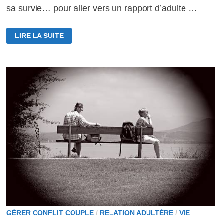
sa survie… pour aller vers un rapport d’adulte …
L’AMOUR
LIRE LA SUITE
MATURE
:
COMMENT
APPRIVOISER
LA
LIBERTÉ
DANS
NOS
RELATIONS
GÉRER CONFLIT COUPLE
/
RELATION ADULTÈRE
/
VIE