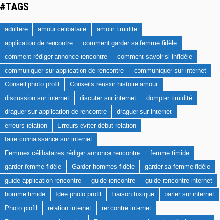
#TAGS
adultere
amour célibataire
amour timidité
application de rencontre
comment garder sa femme fidèle
comment rédiger annonce rencontre
comment savoir si infidèle
communiquer sur application de rencontre
communiquer sur internet
Conseil photo profil
Conseils réussir histoire amour
discussion sur internet
discuter sur internet
dompter timidité
draguer sur application de rencontre
draguer sur internet
erreurs relation
Erreurs éviter début relation
faire connaissance sur internet
Femmes célibataires rédiger annonce rencontre
femme timide
garder femme fidèle
Garder hommes fidèle
garder sa femme fidèle
guide application rencontre
guide rencontre
guide rencontre internet
homme timide
Idée photo profil
Liaison toxique
parler sur internet
Photo profil
relation internet
rencontre internet