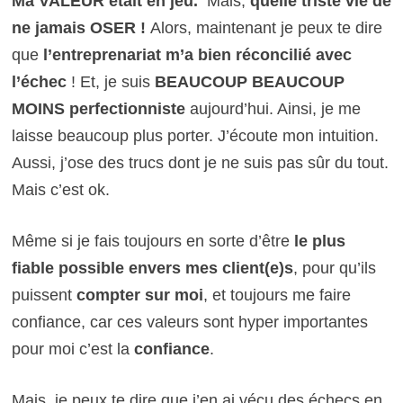
Ma VALEUR était en jeu.
Mais,
quelle triste vie de
ne jamais OSER !
Alors, maintenant je peux te dire
que
l’entreprenariat m’a bien réconcilié avec
l’échec
! Et, je suis
BEAUCOUP BEAUCOUP
MOINS perfectionniste
aujourd’hui. Ainsi, je me
laisse beaucoup plus porter. J’écoute mon intuition.
Aussi, j’ose des trucs dont je ne suis pas sûr du tout.
Mais c’est ok.
Même si je fais toujours en sorte d’être
le plus
fiable possible envers mes client(e)s
, pour qu’ils
puissent
compter sur moi
, et toujours me faire
confiance, car ces valeurs sont hyper importantes
pour moi c’est la
confiance
.
Mais, je peux te dire que j’en ai vécu des échecs en