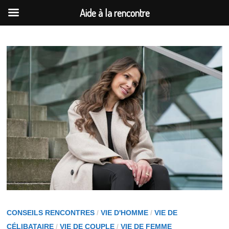
Aide à la rencontre
Passer
au
contenu
CONSEILS RENCONTRES
/
VIE D'HOMME
/
VIE DE
CÉLIBATAIRE
/
VIE DE COUPLE
/
VIE DE FEMME