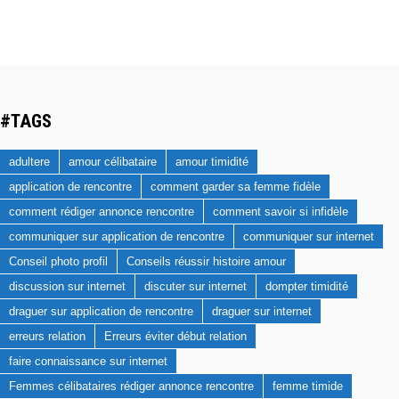
#TAGS
adultere
amour célibataire
amour timidité
application de rencontre
comment garder sa femme fidèle
comment rédiger annonce rencontre
comment savoir si infidèle
communiquer sur application de rencontre
communiquer sur internet
Conseil photo profil
Conseils réussir histoire amour
discussion sur internet
discuter sur internet
dompter timidité
draguer sur application de rencontre
draguer sur internet
erreurs relation
Erreurs éviter début relation
faire connaissance sur internet
Femmes célibataires rédiger annonce rencontre
femme timide