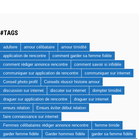
#TAGS
adultere
amour célibataire
amour timidité
application de rencontre
comment garder sa femme fidèle
comment rédiger annonce rencontre
comment savoir si infidèle
communiquer sur application de rencontre
communiquer sur internet
Conseil photo profil
Conseils réussir histoire amour
discussion sur internet
discuter sur internet
dompter timidité
draguer sur application de rencontre
draguer sur internet
erreurs relation
Erreurs éviter début relation
faire connaissance sur internet
Femmes célibataires rédiger annonce rencontre
femme timide
garder femme fidèle
Garder hommes fidèle
garder sa femme fidèle