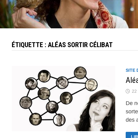
ÉTIQUETTE :
ALÉAS SORTIR CÉLIBAT
SITE
Aléa
22 
De n
sort
des 
AL
LIR