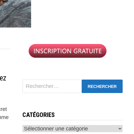
vez
Rechercher :
ret
CATÉGORIES
emme
Catégories