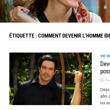
ÉTIQUETTE :
COMMENT DEVENIR L’HOMME ID
VIE D
Deve
pos
9 a
Depu
afin
ou a