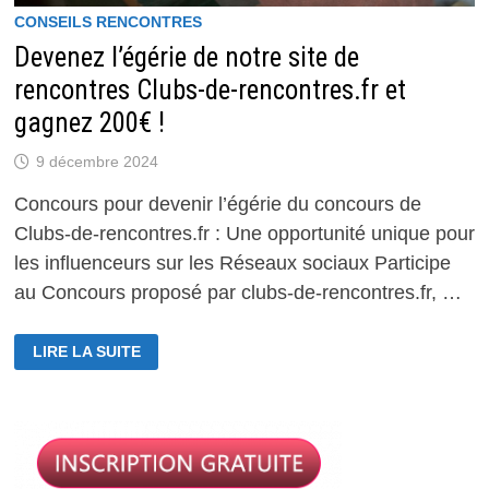
CONSEILS RENCONTRES
Devenez l’égérie de notre site de
rencontres Clubs-de-rencontres.fr et
gagnez 200€ !
9 décembre 2024
Concours pour devenir l’égérie du concours de
Clubs-de-rencontres.fr : Une opportunité unique pour
les influenceurs sur les Réseaux sociaux Participe
au Concours proposé par clubs-de-rencontres.fr, …
DEVENEZ
LIRE LA SUITE
L’ÉGÉRIE
DE
NOTRE
SITE
DE
RENCONTRES
CLUBS-
DE-
RENCONTRES.FR