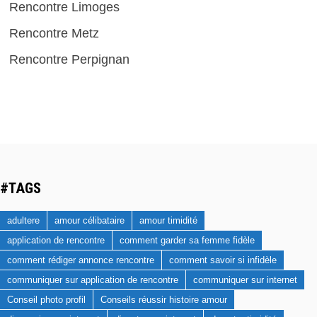
Rencontre Limoges
Rencontre Metz
Rencontre Perpignan
#TAGS
adultere
amour célibataire
amour timidité
application de rencontre
comment garder sa femme fidèle
comment rédiger annonce rencontre
comment savoir si infidèle
communiquer sur application de rencontre
communiquer sur internet
Conseil photo profil
Conseils réussir histoire amour