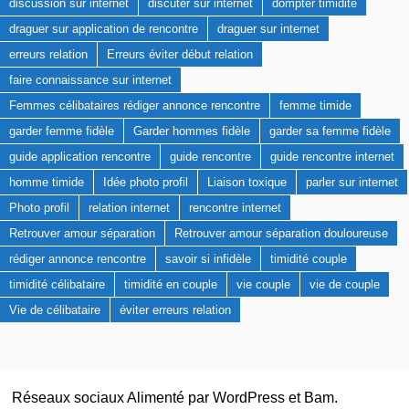
discussion sur internet
discuter sur internet
dompter timidité
draguer sur application de rencontre
draguer sur internet
erreurs relation
Erreurs éviter début relation
faire connaissance sur internet
Femmes célibataires rédiger annonce rencontre
femme timide
garder femme fidèle
Garder hommes fidèle
garder sa femme fidèle
guide application rencontre
guide rencontre
guide rencontre internet
homme timide
Idée photo profil
Liaison toxique
parler sur internet
Photo profil
relation internet
rencontre internet
Retrouver amour séparation
Retrouver amour séparation douloureuse
rédiger annonce rencontre
savoir si infidèle
timidité couple
timidité célibataire
timidité en couple
vie couple
vie de couple
Vie de célibataire
éviter erreurs relation
Réseaux sociaux Alimenté par
WordPress
et
Bam
.