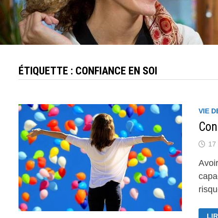
ÉTIQUETTE :
CONFIANCE EN SOI
VIE D
Cons
17 
Avoir
capa
risq
CO
LIR