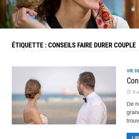
ÉTIQUETTE :
CONSEILS FAIRE DURER COUPLE
VIE 
Cons
8 a
De n
gran
trouv
CO
LIR