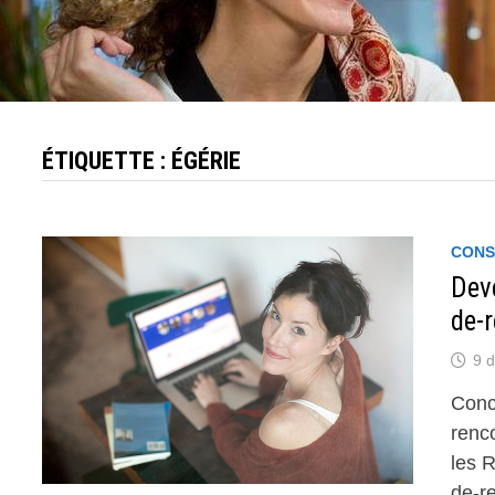
ÉTIQUETTE :
ÉGÉRIE
CONS
Deve
de-r
9 
Conc
renco
les 
de-r