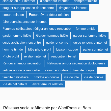
discussion sur internet
discuter sur internet
dompter timidité
draguer sur application de rencontre
draguer sur internet
erreurs relation
Erreurs éviter début relation
faire connaissance sur internet
Femmes célibataires rédiger annonce rencontre
femme timide
garder femme fidèle
Garder hommes fidèle
garder sa femme fidèle
guide application rencontre
guide rencontre
guide rencontre internet
homme timide
Idée photo profil
Liaison toxique
parler sur internet
Photo profil
relation internet
rencontre internet
Retrouver amour séparation
Retrouver amour séparation douloureuse
rédiger annonce rencontre
savoir si infidèle
timidité couple
timidité célibataire
timidité en couple
vie couple
vie de couple
Vie de célibataire
éviter erreurs relation
Réseaux sociaux Alimenté par
WordPress
et
Bam
.