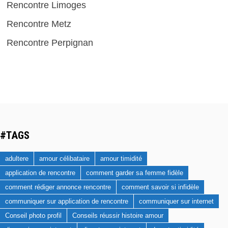
Rencontre Limoges
Rencontre Metz
Rencontre Perpignan
#TAGS
adultere
amour célibataire
amour timidité
application de rencontre
comment garder sa femme fidèle
comment rédiger annonce rencontre
comment savoir si infidèle
communiquer sur application de rencontre
communiquer sur internet
Conseil photo profil
Conseils réussir histoire amour