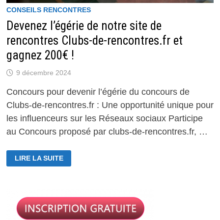
CONSEILS RENCONTRES
Devenez l’égérie de notre site de
rencontres Clubs-de-rencontres.fr et
gagnez 200€ !
9 décembre 2024
Concours pour devenir l’égérie du concours de
Clubs-de-rencontres.fr : Une opportunité unique pour
les influenceurs sur les Réseaux sociaux Participe
au Concours proposé par clubs-de-rencontres.fr, …
DEVENEZ
LIRE LA SUITE
L’ÉGÉRIE
DE
NOTRE
SITE
DE
RENCONTRES
CLUBS-
DE-
RENCONTRES.FR