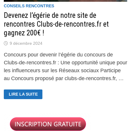
CONSEILS RENCONTRES
Devenez l’égérie de notre site de
rencontres Clubs-de-rencontres.fr et
gagnez 200€ !
9 décembre 2024
Concours pour devenir l’égérie du concours de
Clubs-de-rencontres.fr : Une opportunité unique pour
les influenceurs sur les Réseaux sociaux Participe
au Concours proposé par clubs-de-rencontres.fr, …
DEVENEZ
LIRE LA SUITE
L’ÉGÉRIE
DE
NOTRE
SITE
DE
RENCONTRES
CLUBS-
DE-
RENCONTRES.FR