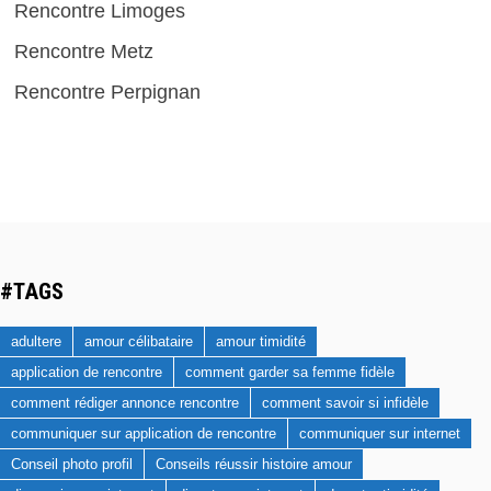
Rencontre Limoges
Rencontre Metz
Rencontre Perpignan
#TAGS
adultere
amour célibataire
amour timidité
application de rencontre
comment garder sa femme fidèle
comment rédiger annonce rencontre
comment savoir si infidèle
communiquer sur application de rencontre
communiquer sur internet
Conseil photo profil
Conseils réussir histoire amour