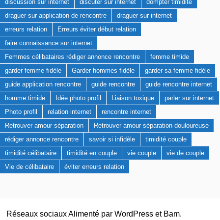
discussion sur internet
discuter sur internet
dompter timidité
draguer sur application de rencontre
draguer sur internet
erreurs relation
Erreurs éviter début relation
faire connaissance sur internet
Femmes célibataires rédiger annonce rencontre
femme timide
garder femme fidèle
Garder hommes fidèle
garder sa femme fidèle
guide application rencontre
guide rencontre
guide rencontre internet
homme timide
Idée photo profil
Liaison toxique
parler sur internet
Photo profil
relation internet
rencontre internet
Retrouver amour séparation
Retrouver amour séparation douloureuse
rédiger annonce rencontre
savoir si infidèle
timidité couple
timidité célibataire
timidité en couple
vie couple
vie de couple
Vie de célibataire
éviter erreurs relation
Réseaux sociaux Alimenté par
WordPress
et
Bam
.