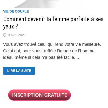
VIE DE COUPLE
Comment devenir la femme parfaite à ses
yeux ?
9 avril 2021
Vous avez trouvé celui qui rend votre vie meilleure.
Celui qui, pour vous, reflète l’image de l’homme
idéal, même si cela n’a pas été facile. …
COMMENT
LIRE LA SUITE
DEVENIR
LA
FEMME
PARFAITE
À
SES
YEUX
?