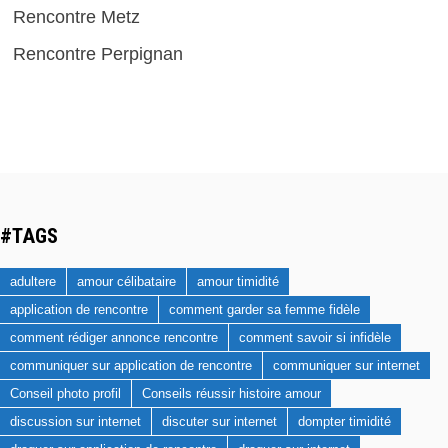
Rencontre Metz
Rencontre Perpignan
#TAGS
adultere
amour célibataire
amour timidité
application de rencontre
comment garder sa femme fidèle
comment rédiger annonce rencontre
comment savoir si infidèle
communiquer sur application de rencontre
communiquer sur internet
Conseil photo profil
Conseils réussir histoire amour
discussion sur internet
discuter sur internet
dompter timidité