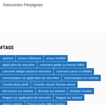
Rencontre Perpignan
#TAGS
adultere
amour célibataire
amour timidité
application de rencontre
comment garder sa femme fidèle
comment rédiger annonce rencontre
comment savoir si infidèle
communiquer sur application de rencontre
communiquer sur internet
Conseil photo profil
Conseils réussir histoire amour
discussion sur internet
discuter sur internet
dompter timidité
draguer sur application de rencontre
draguer sur internet
erreurs relation
Erreurs éviter début relation