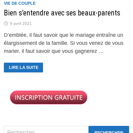
VIE DE COUPLE
Bien s’entendre avec ses beaux-parents
9 avril 2021
D’emblée, il faut savoir que le mariage entraîne un
élargissement de la famille. Si vous venez de vous
marier, il faut savoir que vous gagnerez …
BIEN
LIRE LA SUITE
S’ENTENDRE
AVEC
SES
BEAUX-
PARENTS
Rechercher :