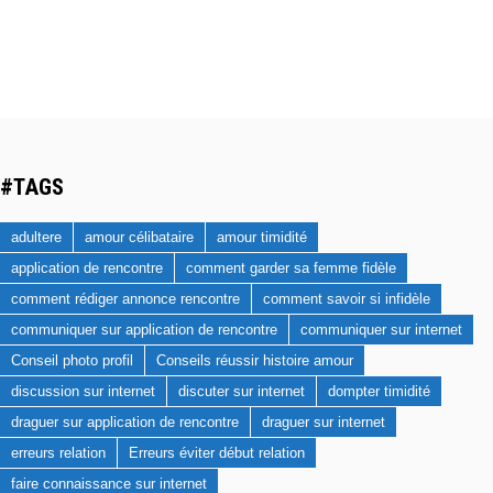
#TAGS
adultere
amour célibataire
amour timidité
application de rencontre
comment garder sa femme fidèle
comment rédiger annonce rencontre
comment savoir si infidèle
communiquer sur application de rencontre
communiquer sur internet
Conseil photo profil
Conseils réussir histoire amour
discussion sur internet
discuter sur internet
dompter timidité
draguer sur application de rencontre
draguer sur internet
erreurs relation
Erreurs éviter début relation
faire connaissance sur internet