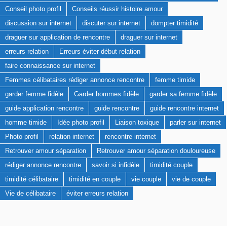
Conseil photo profil
Conseils réussir histoire amour
discussion sur internet
discuter sur internet
dompter timidité
draguer sur application de rencontre
draguer sur internet
erreurs relation
Erreurs éviter début relation
faire connaissance sur internet
Femmes célibataires rédiger annonce rencontre
femme timide
garder femme fidèle
Garder hommes fidèle
garder sa femme fidèle
guide application rencontre
guide rencontre
guide rencontre internet
homme timide
Idée photo profil
Liaison toxique
parler sur internet
Photo profil
relation internet
rencontre internet
Retrouver amour séparation
Retrouver amour séparation douloureuse
rédiger annonce rencontre
savoir si infidèle
timidité couple
timidité célibataire
timidité en couple
vie couple
vie de couple
Vie de célibataire
éviter erreurs relation