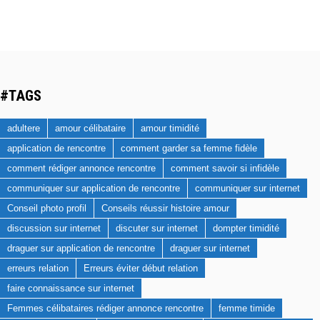
#TAGS
adultere
amour célibataire
amour timidité
application de rencontre
comment garder sa femme fidèle
comment rédiger annonce rencontre
comment savoir si infidèle
communiquer sur application de rencontre
communiquer sur internet
Conseil photo profil
Conseils réussir histoire amour
discussion sur internet
discuter sur internet
dompter timidité
draguer sur application de rencontre
draguer sur internet
erreurs relation
Erreurs éviter début relation
faire connaissance sur internet
Femmes célibataires rédiger annonce rencontre
femme timide