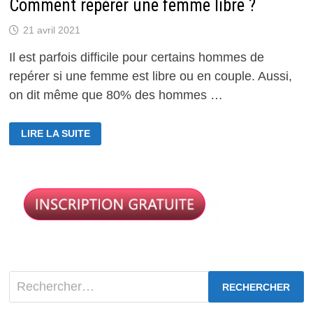
Comment repérer une femme libre ?
21 avril 2021
Il est parfois difficile pour certains hommes de
repérer si une femme est libre ou en couple. Aussi,
on dit même que 80% des hommes …
COMMENT
LIRE LA SUITE
REPÉRER
UNE
FEMME
LIBRE
?
Rechercher :