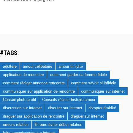
#TAGS
adultere
amour célibataire
amour timidité
application de rencontre
comment garder sa femme fidèle
comment rédiger annonce rencontre
comment savoir si infidèle
communiquer sur application de rencontre
communiquer sur internet
Conseil photo profil
Conseils réussir histoire amour
discussion sur internet
discuter sur internet
dompter timidité
draguer sur application de rencontre
draguer sur internet
erreurs relation
Erreurs éviter début relation
faire connaissance sur internet