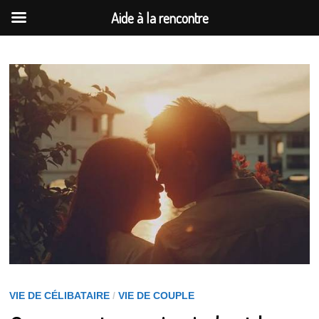
Aide à la rencontre
Passer
au
contenu
VIE DE CÉLIBATAIRE
/
VIE DE COUPLE