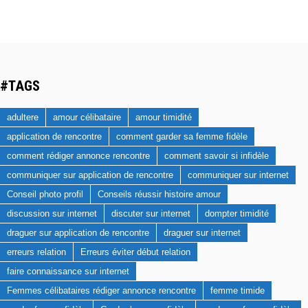
#TAGS
adultere
amour célibataire
amour timidité
application de rencontre
comment garder sa femme fidèle
comment rédiger annonce rencontre
comment savoir si infidèle
communiquer sur application de rencontre
communiquer sur internet
Conseil photo profil
Conseils réussir histoire amour
discussion sur internet
discuter sur internet
dompter timidité
draguer sur application de rencontre
draguer sur internet
erreurs relation
Erreurs éviter début relation
faire connaissance sur internet
Femmes célibataires rédiger annonce rencontre
femme timide