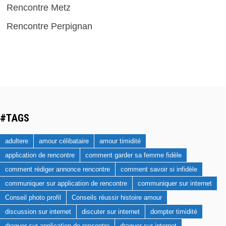
Rencontre Metz
Rencontre Perpignan
#TAGS
adultere
amour célibataire
amour timidité
application de rencontre
comment garder sa femme fidèle
comment rédiger annonce rencontre
comment savoir si infidèle
communiquer sur application de rencontre
communiquer sur internet
Conseil photo profil
Conseils réussir histoire amour
discussion sur internet
discuter sur internet
dompter timidité
draguer sur application de rencontre
draguer sur internet