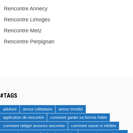
Rencontre Annecy
Rencontre Limoges
Rencontre Metz
Rencontre Perpignan
#TAGS
adultere
amour célibataire
amour timidité
application de rencontre
comment garder sa femme fidèle
comment rédiger annonce rencontre
comment savoir si infidèle