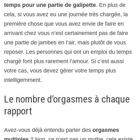
temps pour une partie de galipette
. En plus de
cela, si vous avez eu une journée très chargée, la
première chose que vous avez envie de faire en
arrivant chez vous n’est certainement pas de faire
une partie de jambes en l’air, mais plutôt de vous
reposer. Les personnes qui ont un emploi du temps
chargé font plus rarement l’amour. Si c’est aussi
votre cas, vous devez gérer votre temps plus
intelligemment.
Le nombre d’orgasmes à chaque
rapport
Avez-vous déjà entendu parler des
orgasmes
multiples
? Non, ce n’est pas un mythe, cela existe