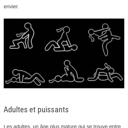
envier.
Adultes et puissants
Les adultes, un âge plus mature qui se trouve entre