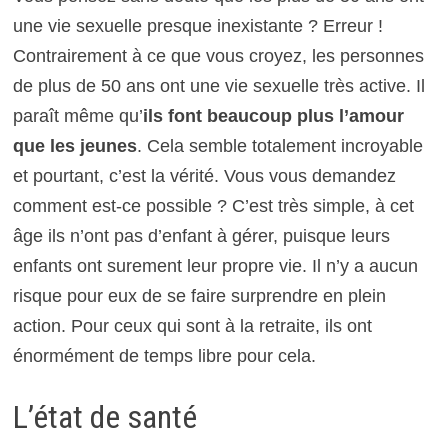
une vie sexuelle presque inexistante ? Erreur !
Contrairement à ce que vous croyez, les personnes
de plus de 50 ans ont une vie sexuelle très active. Il
paraît même qu’
ils font beaucoup plus l’amour
que les jeunes
. Cela semble totalement incroyable
et pourtant, c’est la vérité. Vous vous demandez
comment est-ce possible ? C’est très simple, à cet
âge ils n’ont pas d’enfant à gérer, puisque leurs
enfants ont surement leur propre vie. Il n’y a aucun
risque pour eux de se faire surprendre en plein
action. Pour ceux qui sont à la retraite, ils ont
énormément de temps libre pour cela.
L’état de santé