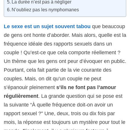
La durée n’est pas à négliger
N’oubliez pas les nymphomanes
Le sexe est un sujet souvent tabou
que beaucoup
de gens ont honte d’aborder. Mais alors, quelle est la
fréquence idéale des rapports sexuels dans un
couple ! Qu’est-ce que cela comporte réellement ?
Un thème que les gens ont peur d’évoquer en public.
Pourtant, cela fait partie de la vie courante des
couples. Mais, on dit qu’un couple ne peut
s’épanouir pleinement
s’ils ne font pas l’amour
régulièrement
. La grande question qui se pose est
la suivante “À quelle fréquence doit-on avoir un
rapport sexuel ?” Une, deux, trois ou dix fois par
mois, la réponse est toujours un mystère pour tout le