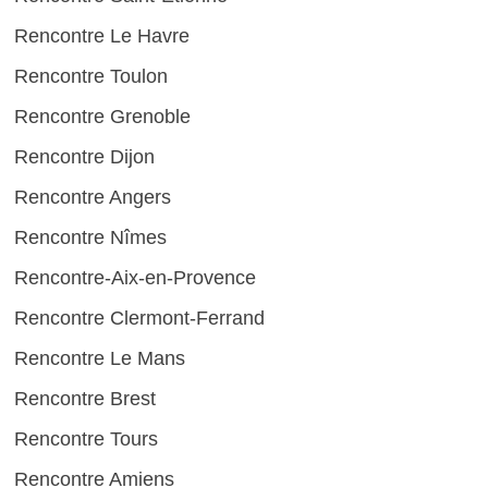
Rencontre Le Havre
Rencontre Toulon
Rencontre Grenoble
Rencontre Dijon
Rencontre Angers
Rencontre Nîmes
Rencontre-Aix-en-Provence
Rencontre Clermont-Ferrand
Rencontre Le Mans
Rencontre Brest
Rencontre Tours
Rencontre Amiens