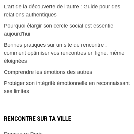
L’art de la découverte de l’autre : Guide pour des
relations authentiques
Pourquoi élargir son cercle social est essentiel
aujourd’hui
Bonnes pratiques sur un site de rencontre :
comment optimiser vos rencontres en ligne, même
éloignées
Comprendre les émotions des autres
Protéger son intégrité émotionnelle en reconnaissant
ses limites
RENCONTRE SUR TA VILLE