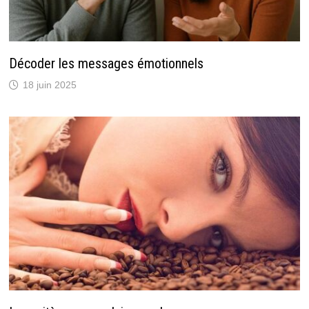
Décoder les messages émotionnels
18 juin 2025