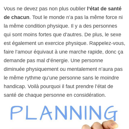
Vous ne devez pas non plus oublier
l’état de santé
de chacun
. Tout le monde n’a pas la même force ni
la même condition physique. Il y a des personnes
qui sont moins fortes que d’autres. De plus, le sexe
est également un exercice physique. Rappelez-vous,
faire l’amour équivaut à une marche rapide, donc ça
demande pas mal d’énergie. Une personne
diminuée physiquement ou mentalement n’aura pas
le même rythme qu’une personne sans le moindre
handicap. Voilà pourquoi il faut prendre l’état de
santé de chaque personne en considération.