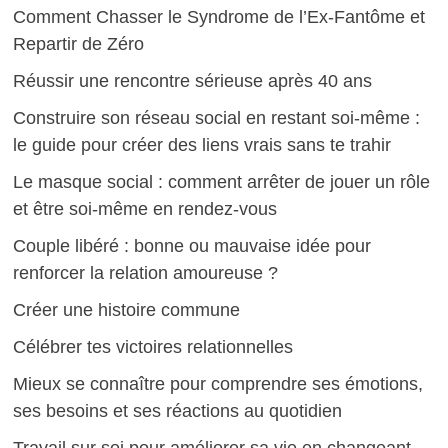
Comment Chasser le Syndrome de l’Ex-Fantôme et
Repartir de Zéro
Réussir une rencontre sérieuse après 40 ans
Construire son réseau social en restant soi-même :
le guide pour créer des liens vrais sans te trahir
Le masque social : comment arrêter de jouer un rôle
et être soi-même en rendez-vous
Couple libéré : bonne ou mauvaise idée pour
renforcer la relation amoureuse ?
Créer une histoire commune
Célébrer tes victoires relationnelles
Mieux se connaître pour comprendre ses émotions,
ses besoins et ses réactions au quotidien
Travail sur soi pour améliorer sa vie en changeant