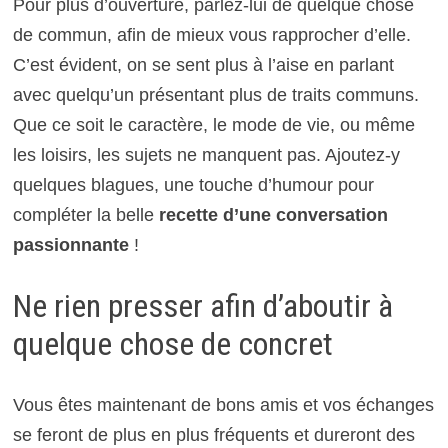
Pour plus d’ouverture, parlez-lui de quelque chose
de commun, afin de mieux vous rapprocher d’elle.
C’est évident, on se sent plus à l’aise en parlant
avec quelqu’un présentant plus de traits communs.
Que ce soit le caractère, le mode de vie, ou même
les loisirs, les sujets ne manquent pas. Ajoutez-y
quelques blagues, une touche d’humour pour
compléter la belle
recette d’une conversation
passionnante
!
Ne rien presser afin d’aboutir à
quelque chose de concret
Vous êtes maintenant de bons amis et vos échanges
se feront de plus en plus fréquents et dureront des