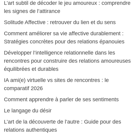
L’art subtil de décoder le jeu amoureux : comprendre
les signes de l’attirance
Solitude Affective : retrouver du lien et du sens
Comment améliorer sa vie affective durablement :
Stratégies concrètes pour des relations épanouies
Développer l’intelligence relationnelle dans les
rencontres pour construire des relations amoureuses
équilibrées et durables
IA ami(e) virtuelle vs sites de rencontres : le
comparatif 2026
Comment apprendre à parler de ses sentiments
Le langage du désir
L’art de la découverte de l’autre : Guide pour des
relations authentiques