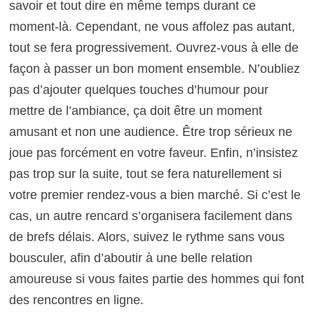
savoir et tout dire en même temps durant ce
moment-là. Cependant, ne vous affolez pas autant,
tout se fera progressivement. Ouvrez-vous à elle de
façon à passer un bon moment ensemble. N’oubliez
pas d’ajouter quelques touches d’humour pour
mettre de l’ambiance, ça doit être un moment
amusant et non une audience. Être trop sérieux ne
joue pas forcément en votre faveur. Enfin, n’insistez
pas trop sur la suite, tout se fera naturellement si
votre premier rendez-vous a bien marché. Si c’est le
cas, un autre rencard s’organisera facilement dans
de brefs délais. Alors, suivez le rythme sans vous
bousculer, afin d’aboutir à une belle relation
amoureuse si vous faites partie des hommes qui font
des rencontres en ligne.