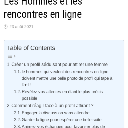
Les Hommes et les
rencontres en ligne
23 août 2021
Table of Contents
Créer un profil séduisant pour attirer une femme
le hommes qui veulent des rencontres en ligne
doivent mettre une belle photo de profil qui tape à
l’œil !
Révélez vos attentes en étant le plus précis
possible
Comment réagir face à un profil attirant ?
Engager la discussion sans attendre
Garder la ligne pour espérer une belle suite
Animez vos échanges pour favoriser plus de