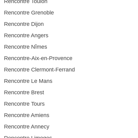
Rencontre Toulon
Rencontre Grenoble
Rencontre Dijon
Rencontre Angers
Rencontre Nîmes
Rencontre-Aix-en-Provence
Rencontre Clermont-Ferrand
Rencontre Le Mans
Rencontre Brest
Rencontre Tours
Rencontre Amiens
Rencontre Annecy
Rencontre Limoges