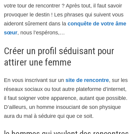
votre tour de rencontrer ? Après tout, il faut savoir
provoquer le destin ! Les phrases qui suivent vous
aideront sûrement dans la
conquête de votre âme
sœur
, nous l’espérons,…
Créer un profil séduisant pour
attirer une femme
En vous inscrivant sur un
site de rencontre
, sur les
réseaux sociaux ou tout autre plateforme d’internet,
il faut soigner votre apparence, autant que possible.
D’ailleurs, un homme insouciant de son physique
aura du mal à séduire qui que ce soit.
le hommes qui veulent des rencontres