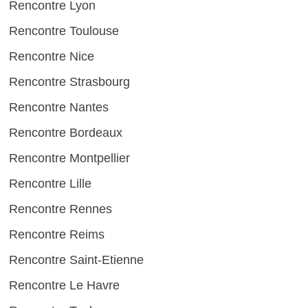
Rencontre Lyon
Rencontre Toulouse
Rencontre Nice
Rencontre Strasbourg
Rencontre Nantes
Rencontre Bordeaux
Rencontre Montpellier
Rencontre Lille
Rencontre Rennes
Rencontre Reims
Rencontre Saint-Etienne
Rencontre Le Havre