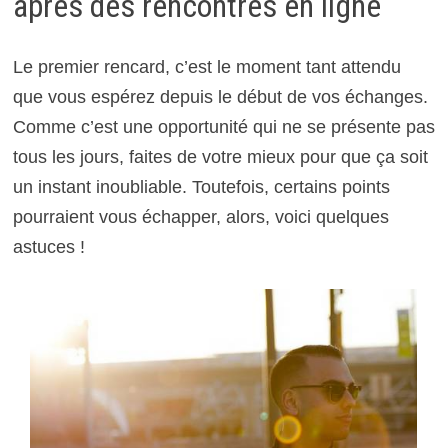
après des rencontres en ligne
Le premier rencard, c’est le moment tant attendu
que vous espérez depuis le début de vos échanges.
Comme c’est une opportunité qui ne se présente pas
tous les jours, faites de votre mieux pour que ça soit
un instant inoubliable. Toutefois, certains points
pourraient vous échapper, alors, voici quelques
astuces !