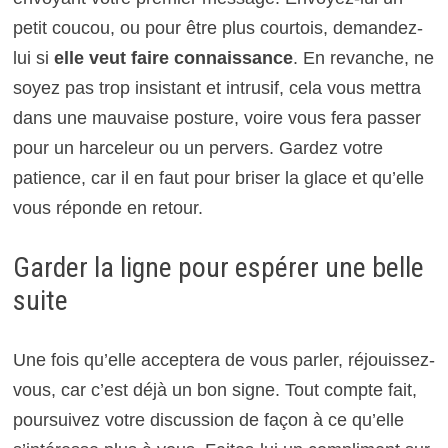
petit coucou, ou pour être plus courtois, demandez-
lui si
elle veut faire connaissance
. En revanche, ne
soyez pas trop insistant et intrusif, cela vous mettra
dans une mauvaise posture, voire vous fera passer
pour un harceleur ou un pervers. Gardez votre
patience, car il en faut pour briser la glace et qu’elle
vous réponde en retour.
Garder la ligne pour espérer une belle
suite
Une fois qu’elle acceptera de vous parler, réjouissez-
vous, car c’est déjà un bon signe. Tout compte fait,
poursuivez votre discussion de façon à ce qu’elle