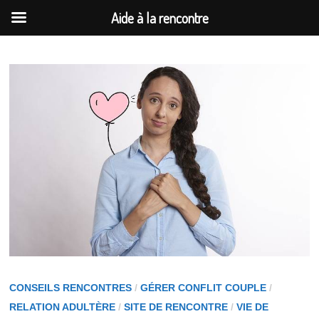
Aide à la rencontre
Passer
au
contenu
CONSEILS RENCONTRES
/
GÉRER CONFLIT COUPLE
/
RELATION ADULTÈRE
/
SITE DE RENCONTRE
/
VIE DE