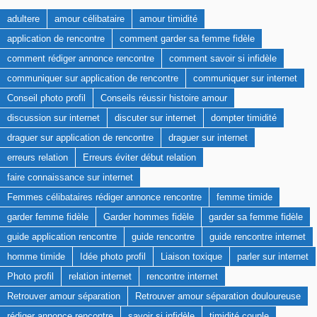
adultere
amour célibataire
amour timidité
application de rencontre
comment garder sa femme fidèle
comment rédiger annonce rencontre
comment savoir si infidèle
communiquer sur application de rencontre
communiquer sur internet
Conseil photo profil
Conseils réussir histoire amour
discussion sur internet
discuter sur internet
dompter timidité
draguer sur application de rencontre
draguer sur internet
erreurs relation
Erreurs éviter début relation
faire connaissance sur internet
Femmes célibataires rédiger annonce rencontre
femme timide
garder femme fidèle
Garder hommes fidèle
garder sa femme fidèle
guide application rencontre
guide rencontre
guide rencontre internet
homme timide
Idée photo profil
Liaison toxique
parler sur internet
Photo profil
relation internet
rencontre internet
Retrouver amour séparation
Retrouver amour séparation douloureuse
rédiger annonce rencontre
savoir si infidèle
timidité couple