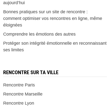
aujourd’hui
Bonnes pratiques sur un site de rencontre :
comment optimiser vos rencontres en ligne, même
éloignées
Comprendre les émotions des autres
Protéger son intégrité émotionnelle en reconnaissant
ses limites
RENCONTRE SUR TA VILLE
Rencontre Paris
Rencontre Marseille
Rencontre Lyon