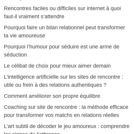
Rencontres faciles ou difficiles sur internet à quoi
faut-il vraiment s’attendre
Pourquoi faire un bilan relationnel peut transformer
ta vie amoureuse
Pourquoi l’humour pour séduire est une arme de
séduction
Le célibat de choix pour mieux aimer demain
L’intelligence artificielle sur les sites de rencontre :
utile ou frein à des relations authentiques ?
Comment améliorer son propre équilibre
Coaching sur site de rencontre : la méthode efficace
pour transformer vos matchs en relations réelles
L’art subtil de décoder le jeu amoureux : comprendre