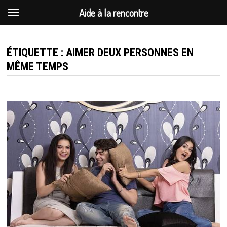
Aide à la rencontre
Passer
au
ÉTIQUETTE :
AIMER DEUX PERSONNES EN
contenu
MÊME TEMPS