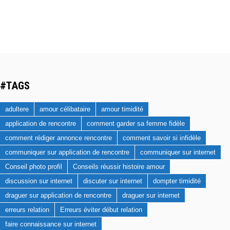
#TAGS
adultere
amour célibataire
amour timidité
application de rencontre
comment garder sa femme fidèle
comment rédiger annonce rencontre
comment savoir si infidèle
communiquer sur application de rencontre
communiquer sur internet
Conseil photo profil
Conseils réussir histoire amour
discussion sur internet
discuter sur internet
dompter timidité
draguer sur application de rencontre
draguer sur internet
erreurs relation
Erreurs éviter début relation
faire connaissance sur internet