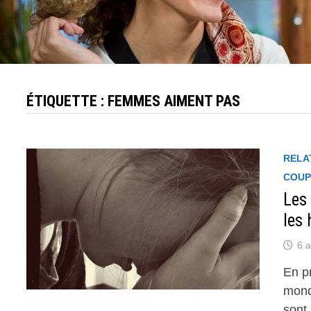
ÉTIQUETTE :
FEMMES AIMENT PAS
RELA
COUP
Les
les
6 a
En pr
mond
sont