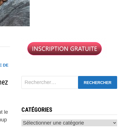
E DE
Rechercher :
hez
CATÉGORIES
t le
oup
Catégories