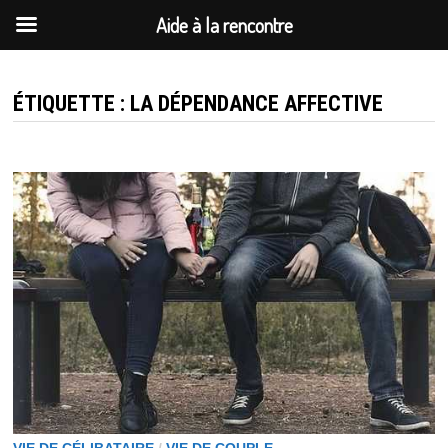
Aide à la rencontre
Passer
au
ÉTIQUETTE :
LA DÉPENDANCE AFFECTIVE
contenu
VIE DE CÉLIBATAIRE
/
VIE DE COUPLE