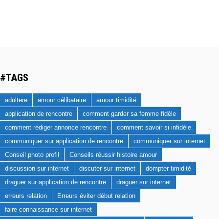
#TAGS
adultere
amour célibataire
amour timidité
application de rencontre
comment garder sa femme fidèle
comment rédiger annonce rencontre
comment savoir si infidèle
communiquer sur application de rencontre
communiquer sur internet
Conseil photo profil
Conseils réussir histoire amour
discussion sur internet
discuter sur internet
dompter timidité
draguer sur application de rencontre
draguer sur internet
erreurs relation
Erreurs éviter début relation
faire connaissance sur internet