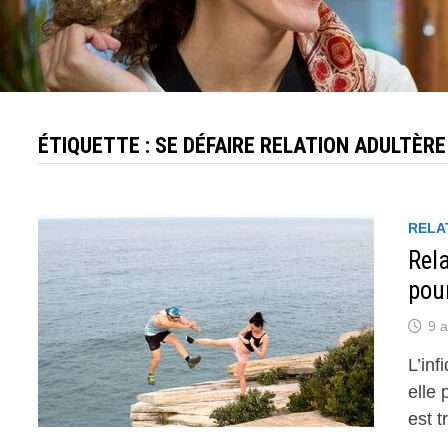
ÉTIQUETTE :
SE DÉFAIRE RELATION ADULTÈRE
RELA
Rela
pour
9 a
L’inf
elle
est t