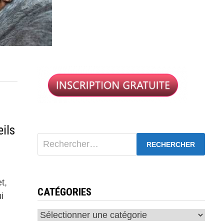
eils
Rechercher :
t,
CATÉGORIES
i
Catégories