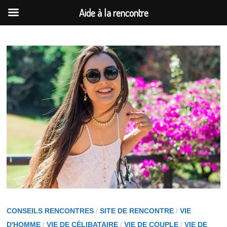
Aide à la rencontre
Passer
au
contenu
CONSEILS RENCONTRES
/
SITE DE RENCONTRE
/
VIE
D'HOMME
/
VIE DE CÉLIBATAIRE
/
VIE DE COUPLE
/
VIE DE