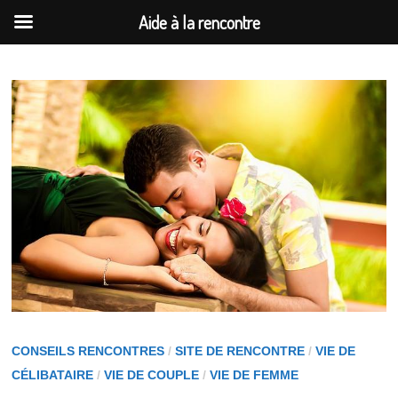
Aide à la rencontre
Passer
au
contenu
CONSEILS RENCONTRES
/
SITE DE RENCONTRE
/
VIE DE
CÉLIBATAIRE
/
VIE DE COUPLE
/
VIE DE FEMME