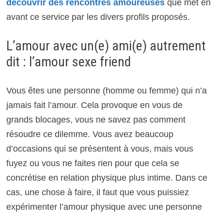
découvrir des rencontres amoureuses
que met en
avant ce service par les divers profils proposés.
L’amour avec un(e) ami(e) autrement
dit : l’amour sexe friend
Vous êtes une personne (homme ou femme) qui n’a
jamais fait l’amour. Cela provoque en vous de
grands blocages, vous ne savez pas comment
résoudre ce dilemme. Vous avez beaucoup
d’occasions qui se présentent à vous, mais vous
fuyez ou vous ne faites rien pour que cela se
concrétise en relation physique plus intime. Dans ce
cas, une chose à faire, il faut que vous puissiez
expérimenter l’amour physique avec une personne