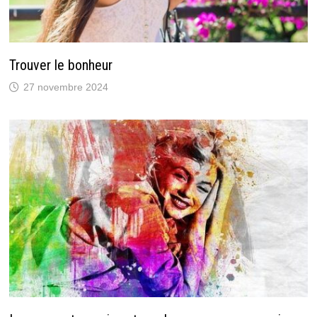
Trouver le bonheur
27 novembre 2024