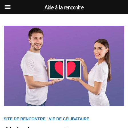
Aide à la rencontre
Passer
au
contenu
SITE DE RENCONTRE
/
VIE DE CÉLIBATAIRE