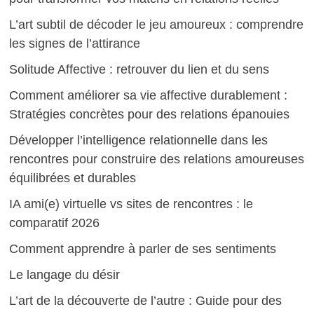
L’art subtil de décoder le jeu amoureux : comprendre
les signes de l’attirance
Solitude Affective : retrouver du lien et du sens
Comment améliorer sa vie affective durablement :
Stratégies concrètes pour des relations épanouies
Développer l’intelligence relationnelle dans les
rencontres pour construire des relations amoureuses
équilibrées et durables
IA ami(e) virtuelle vs sites de rencontres : le
comparatif 2026
Comment apprendre à parler de ses sentiments
Le langage du désir
L’art de la découverte de l’autre : Guide pour des