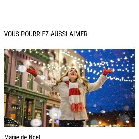
VOUS POURRIEZ AUSSI AIMER
Magie de Noël