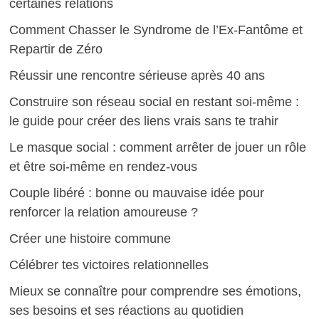
certaines relations
Comment Chasser le Syndrome de l’Ex-Fantôme et
Repartir de Zéro
Réussir une rencontre sérieuse après 40 ans
Construire son réseau social en restant soi-même :
le guide pour créer des liens vrais sans te trahir
Le masque social : comment arrêter de jouer un rôle
et être soi-même en rendez-vous
Couple libéré : bonne ou mauvaise idée pour
renforcer la relation amoureuse ?
Créer une histoire commune
Célébrer tes victoires relationnelles
Mieux se connaître pour comprendre ses émotions,
ses besoins et ses réactions au quotidien