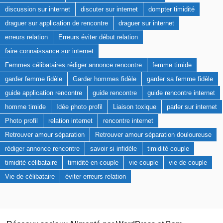
discussion sur internet
discuter sur internet
dompter timidité
draguer sur application de rencontre
draguer sur internet
erreurs relation
Erreurs éviter début relation
faire connaissance sur internet
Femmes célibataires rédiger annonce rencontre
femme timide
garder femme fidèle
Garder hommes fidèle
garder sa femme fidèle
guide application rencontre
guide rencontre
guide rencontre internet
homme timide
Idée photo profil
Liaison toxique
parler sur internet
Photo profil
relation internet
rencontre internet
Retrouver amour séparation
Retrouver amour séparation douloureuse
rédiger annonce rencontre
savoir si infidèle
timidité couple
timidité célibataire
timidité en couple
vie couple
vie de couple
Vie de célibataire
éviter erreurs relation