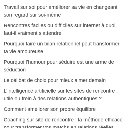
Travail sur soi pour améliorer sa vie en changeant
son regard sur soi-même
Rencontres faciles ou difficiles sur internet à quoi
faut-il vraiment s’attendre
Pourquoi faire un bilan relationnel peut transformer
ta vie amoureuse
Pourquoi l’humour pour séduire est une arme de
séduction
Le célibat de choix pour mieux aimer demain
L’intelligence artificielle sur les sites de rencontre :
utile ou frein à des relations authentiques ?
Comment améliorer son propre équilibre
Coaching sur site de rencontre : la méthode efficace
pour transformer vos matchs en relations réelles