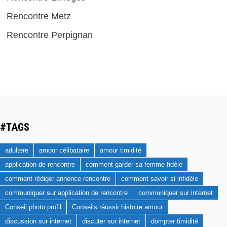
Rencontre Metz
Rencontre Perpignan
#TAGS
adultere
amour célibataire
amour timidité
application de rencontre
comment garder sa femme fidèle
comment rédiger annonce rencontre
comment savoir si infidèle
communiquer sur application de rencontre
communiquer sur internet
Conseil photo profil
Conseils réussir histoire amour
discussion sur internet
discuter sur internet
dompter timidité