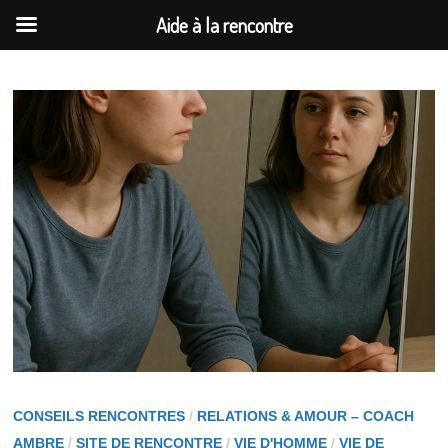
Aide à la rencontre
Passer
au
contenu
CONSEILS RENCONTRES
/
RELATIONS & AMOUR – COACH
AMBRE
/
SITE DE RENCONTRE
/
VIE D'HOMME
/
VIE DE