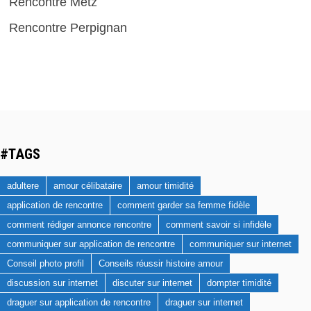
Rencontre Metz
Rencontre Perpignan
#TAGS
adultere
amour célibataire
amour timidité
application de rencontre
comment garder sa femme fidèle
comment rédiger annonce rencontre
comment savoir si infidèle
communiquer sur application de rencontre
communiquer sur internet
Conseil photo profil
Conseils réussir histoire amour
discussion sur internet
discuter sur internet
dompter timidité
draguer sur application de rencontre
draguer sur internet