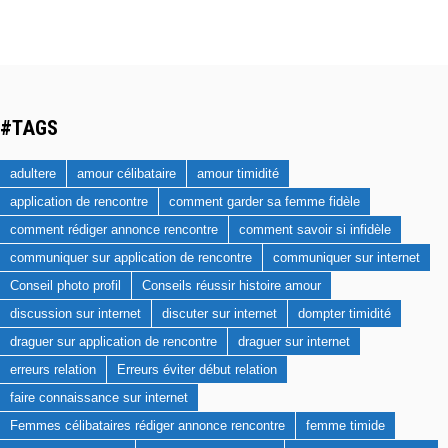
#TAGS
adultere
amour célibataire
amour timidité
application de rencontre
comment garder sa femme fidèle
comment rédiger annonce rencontre
comment savoir si infidèle
communiquer sur application de rencontre
communiquer sur internet
Conseil photo profil
Conseils réussir histoire amour
discussion sur internet
discuter sur internet
dompter timidité
draguer sur application de rencontre
draguer sur internet
erreurs relation
Erreurs éviter début relation
faire connaissance sur internet
Femmes célibataires rédiger annonce rencontre
femme timide