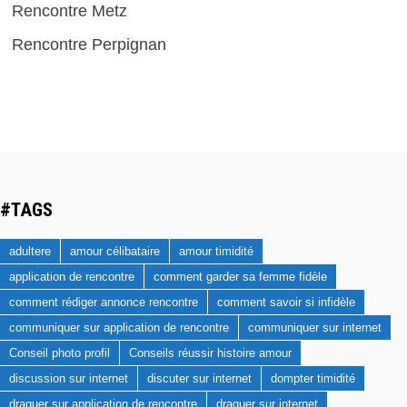
Rencontre Metz
Rencontre Perpignan
#TAGS
adultere
amour célibataire
amour timidité
application de rencontre
comment garder sa femme fidèle
comment rédiger annonce rencontre
comment savoir si infidèle
communiquer sur application de rencontre
communiquer sur internet
Conseil photo profil
Conseils réussir histoire amour
discussion sur internet
discuter sur internet
dompter timidité
draguer sur application de rencontre
draguer sur internet