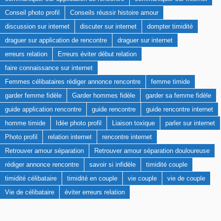
Conseil photo profil
Conseils réussir histoire amour
discussion sur internet
discuter sur internet
dompter timidité
draguer sur application de rencontre
draguer sur internet
erreurs relation
Erreurs éviter début relation
faire connaissance sur internet
Femmes célibataires rédiger annonce rencontre
femme timide
garder femme fidèle
Garder hommes fidèle
garder sa femme fidèle
guide application rencontre
guide rencontre
guide rencontre internet
homme timide
Idée photo profil
Liaison toxique
parler sur internet
Photo profil
relation internet
rencontre internet
Retrouver amour séparation
Retrouver amour séparation douloureuse
rédiger annonce rencontre
savoir si infidèle
timidité couple
timidité célibataire
timidité en couple
vie couple
vie de couple
Vie de célibataire
éviter erreurs relation