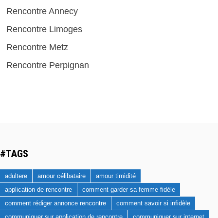
Rencontre Annecy
Rencontre Limoges
Rencontre Metz
Rencontre Perpignan
#TAGS
adultere
amour célibataire
amour timidité
application de rencontre
comment garder sa femme fidèle
comment rédiger annonce rencontre
comment savoir si infidèle
communiquer sur application de rencontre
communiquer sur internet