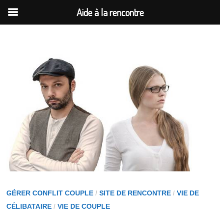
Aide à la rencontre
Passer
au
contenu
GÉRER CONFLIT COUPLE
/
SITE DE RENCONTRE
/
VIE DE
CÉLIBATAIRE
/
VIE DE COUPLE