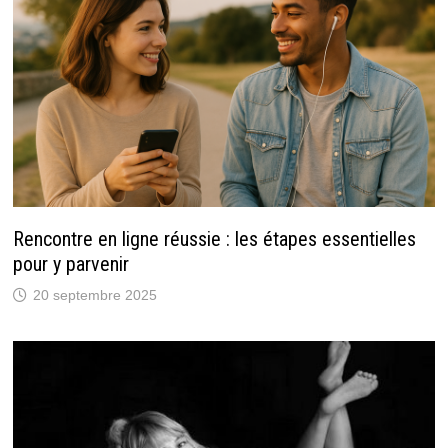
Rencontre en ligne réussie : les étapes essentielles
pour y parvenir
20 septembre 2025