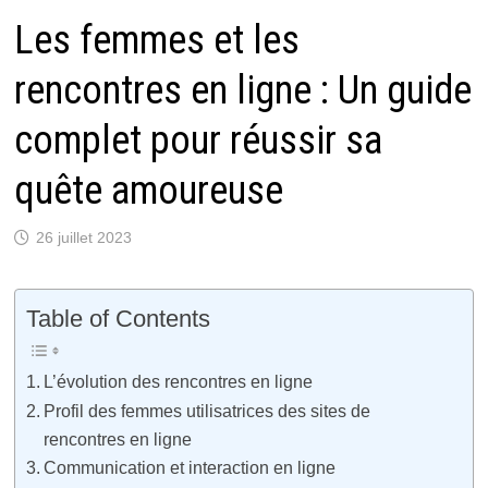
Les femmes et les
rencontres en ligne : Un guide
complet pour réussir sa
quête amoureuse
26 juillet 2023
Table of Contents
L’évolution des rencontres en ligne
Profil des femmes utilisatrices des sites de
rencontres en ligne
Communication et interaction en ligne