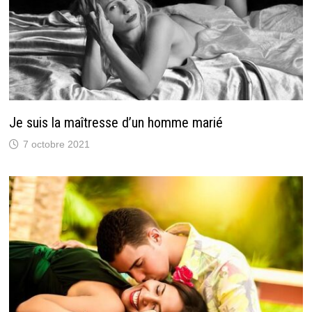
Je suis la maîtresse d’un homme marié
7 octobre 2021