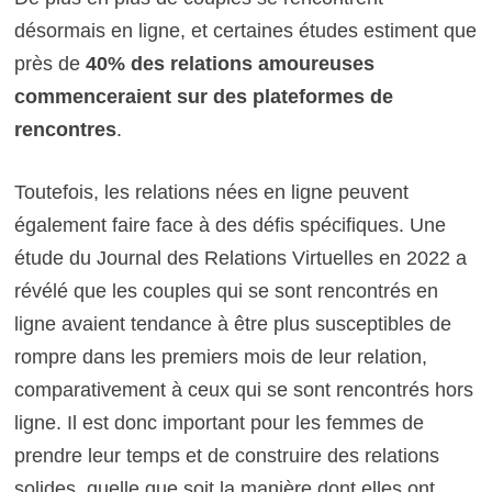
désormais en ligne, et certaines études estiment que
près de
40% des relations amoureuses
commenceraient sur des plateformes de
rencontres
.
Toutefois, les relations nées en ligne peuvent
également faire face à des défis spécifiques. Une
étude du Journal des Relations Virtuelles en 2022 a
révélé que les couples qui se sont rencontrés en
ligne avaient tendance à être plus susceptibles de
rompre dans les premiers mois de leur relation,
comparativement à ceux qui se sont rencontrés hors
ligne. Il est donc important pour les femmes de
prendre leur temps et de construire des relations
solides, quelle que soit la manière dont elles ont