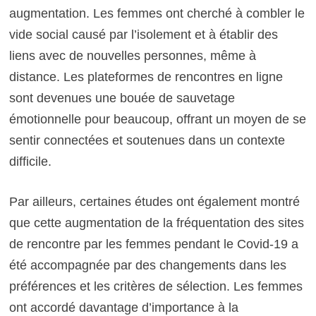
augmentation. Les femmes ont cherché à combler le
vide social causé par l’isolement et à établir des
liens avec de nouvelles personnes, même à
distance. Les plateformes de rencontres en ligne
sont devenues une bouée de sauvetage
émotionnelle pour beaucoup, offrant un moyen de se
sentir connectées et soutenues dans un contexte
difficile.
Par ailleurs, certaines études ont également montré
que cette augmentation de la fréquentation des sites
de rencontre par les femmes pendant le Covid-19 a
été accompagnée par des changements dans les
préférences et les critères de sélection. Les femmes
ont accordé davantage d’importance à la