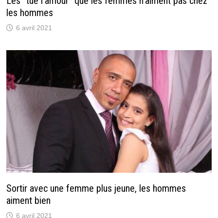
Les “tue l’amour” que les femmes n’aiment pas chez
les hommes
6 avril 2021
Sortir avec une femme plus jeune, les hommes
aiment bien
6 avril 2021