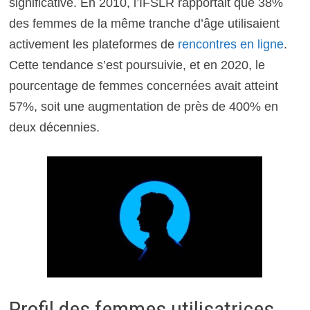
significative. En 2010, l’IFSLR rapportait que 38%
des femmes de la même tranche d’âge utilisaient
activement les plateformes de
rencontres en ligne
.
Cette tendance s’est poursuivie, et en 2020, le
pourcentage de femmes concernées avait atteint
57%, soit une augmentation de près de 400% en
deux décennies.
Profil des femmes utilisatrices