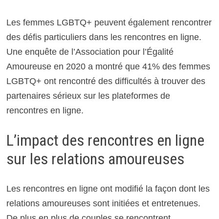
Les femmes LGBTQ+ peuvent également rencontrer
des défis particuliers dans les rencontres en ligne.
Une enquête de l’Association pour l’Égalité
Amoureuse en 2020 a montré que 41% des femmes
LGBTQ+ ont rencontré des difficultés à trouver des
partenaires sérieux sur les plateformes de
rencontres en ligne.
L’impact des rencontres en ligne
sur les relations amoureuses
Les rencontres en ligne ont modifié la façon dont les
relations amoureuses sont initiées et entretenues.
De plus en plus de couples se rencontrent