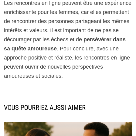
Les rencontres en ligne peuvent être une expérience
enrichissante pour les femmes, car elles permettent
de rencontrer des personnes partageant les mêmes
intérêts et valeurs. Il est important de ne pas se
décourager par les échecs et de
persévérer dans
sa quête amoureuse
. Pour conclure, avec une
approche positive et réaliste, les rencontres en ligne
peuvent ouvrir de nouvelles perspectives
amoureuses et sociales.
VOUS POURRIEZ AUSSI AIMER