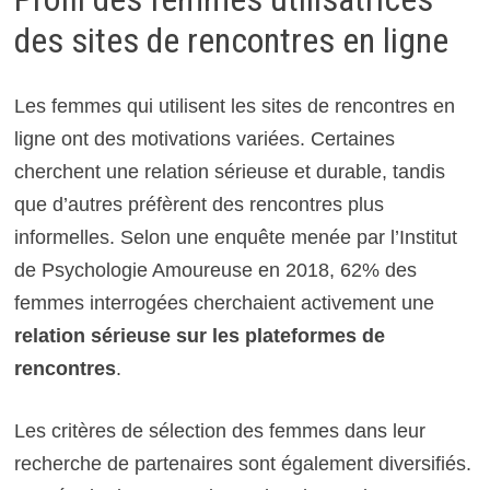
des sites de rencontres en ligne
Les femmes qui utilisent les sites de rencontres en
ligne ont des motivations variées. Certaines
cherchent une relation sérieuse et durable, tandis
que d’autres préfèrent des rencontres plus
informelles. Selon une enquête menée par l’Institut
de Psychologie Amoureuse en 2018, 62% des
femmes interrogées cherchaient activement une
relation sérieuse sur les plateformes de
rencontres
.
Les critères de sélection des femmes dans leur
recherche de partenaires sont également diversifiés.