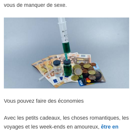
vous de manquer de sexe.
Vous pouvez faire des économies
Avec les petits cadeaux, les choses romantiques, les
voyages et les week-ends en amoureux,
être en