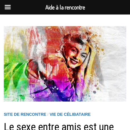
Aide à la rencontre
Passer
au
contenu
SITE DE RENCONTRE
/
VIE DE CÉLIBATAIRE
Le sexe entre amis est une