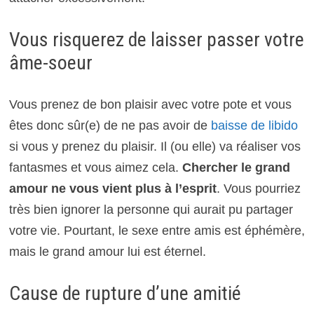
Vous risquerez de laisser passer votre
âme-soeur
Vous prenez de bon plaisir avec votre pote et vous
êtes donc sûr(e) de ne pas avoir de
baisse de libido
si vous y prenez du plaisir. Il (ou elle) va réaliser vos
fantasmes et vous aimez cela.
Chercher le grand
amour ne vous vient plus à l’esprit
. Vous pourriez
très bien ignorer la personne qui aurait pu partager
votre vie. Pourtant, le sexe entre amis est éphémère,
mais le grand amour lui est éternel.
Cause de rupture d’une amitié