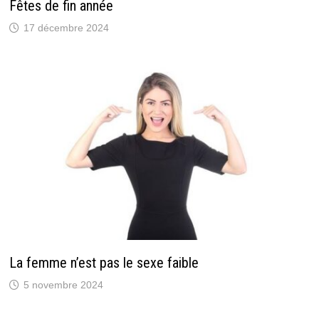
Fêtes de fin année
17 décembre 2024
La femme n’est pas le sexe faible
5 novembre 2024