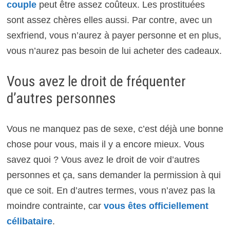
couple
peut être assez coûteux. Les prostituées
sont assez chères elles aussi. Par contre, avec un
sexfriend, vous n’aurez à payer personne et en plus,
vous n’aurez pas besoin de lui acheter des cadeaux.
Vous avez le droit de fréquenter
d’autres personnes
Vous ne manquez pas de sexe, c’est déjà une bonne
chose pour vous, mais il y a encore mieux. Vous
savez quoi ? Vous avez le droit de voir d’autres
personnes et ça, sans demander la permission à qui
que ce soit. En d’autres termes, vous n’avez pas la
moindre contrainte, car
vous êtes officiellement
célibataire
.