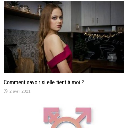
Comment savoir si elle tient à moi ?
2 avril 2021