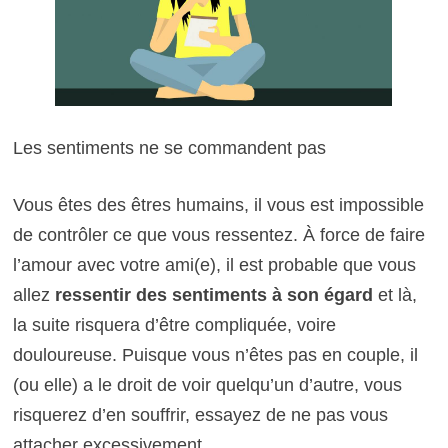
Les sentiments ne se commandent pas
Vous êtes des êtres humains, il vous est impossible
de contrôler ce que vous ressentez. À force de faire
l’amour avec votre ami(e), il est probable que vous
allez
ressentir des sentiments à son égard
et là,
la suite risquera d’être compliquée, voire
douloureuse. Puisque vous n’êtes pas en couple, il
(ou elle) a le droit de voir quelqu’un d’autre, vous
risquerez d’en souffrir, essayez de ne pas vous
attacher excessivement.