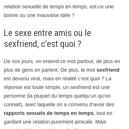
relation sexuelle de temps en temps, est-ce une
bonne ou une mauvaise idée ?
Le sexe entre amis ou le
sexfriend, c’est quoi ?
De nos jours, on entend ce mot partout, de plus en
plus de gens en parlent. De plus, le mot
sexfriend
est devenu viral, mais en réalité c’est quoi ? La
réponse est toute simple, un sexfriend est une
personne (la plupart du temps quelqu’un qu’on
connait), avec laquelle on a convenu d’avoir des
rapports sexuels de temps en temps
, tout en
gardant une relation purement amicale. Mais