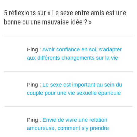
5 réflexions sur «
Le sexe entre amis est une
bonne ou une mauvaise idée ?
»
Ping :
Avoir confiance en soi, s’adapter
aux différents changements sur la vie
Ping :
Le sexe est important au sein du
couple pour une vie sexuelle épanouie
Ping :
Envie de vivre une relation
amoureuse, comment s’y prendre