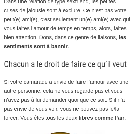
Dans une relation de type sexfriend, les petites
crises de jalousie sont à exclure. Ce n’est pas votre
petit(e) ami(e), c’est seulement un(e) ami(e) avec qui
vous faites l’amour de temps en temps, alors, faites
bien attention. Dons, dans ce genre de liaisons,
les
sentiments sont à bannir
.
Chacun a le droit de faire ce qu’il veut
Si votre camarade a envie de faire l’amour avec une
autre personne, cela ne vous regarde pas et vous
n’avez pas à lui demander quoi que ce soit. S’il n’a
pas envie de vous voir, vous ne pouvez pas le/la
forcer. Vous êtes tous les deux
libres comme l’air
.