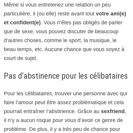
Même si vous entretenez une relation un peu
particulière, il (ou elle) reste avant tout
votre ami(e)
et confident(e)
. Vous n’êtes pas obligés de parler
que de sexe, vous pouvez discuter de beaucoup
d’autres choses, comme le sport, la musique, le
beau temps, etc. Aucune chance que vous soyez à
court de sujet.
Pas d’abstinence pour les célibataires
Pour les célibataires, trouver une personne avec qui
faire l’amour peut être assez problématique et cela
pourrait entraîner l’abstinence. Grâce au
sexfriend
,
il n’y a aucun risque pour vous d’avoir ce genre de
problème. De plus, il y a très peu de chance pour