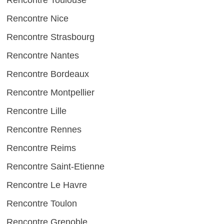
Rencontre Toulouse
Rencontre Nice
Rencontre Strasbourg
Rencontre Nantes
Rencontre Bordeaux
Rencontre Montpellier
Rencontre Lille
Rencontre Rennes
Rencontre Reims
Rencontre Saint-Etienne
Rencontre Le Havre
Rencontre Toulon
Rencontre Grenoble