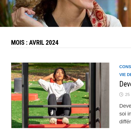
MOIS :
AVRIL 2024
CONS
VIE 
Deve
25 
Deve
soi i
diffé