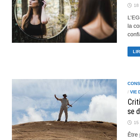
18 
L’EGO
la c
conf
L’
LIR
ET
LA
CO
CONS
/
VIE 
Cri
se d
15 
Être 