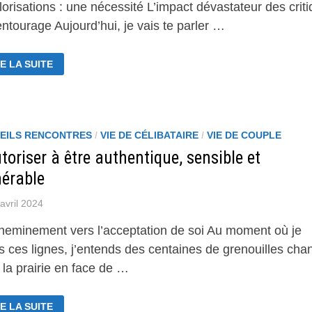
orisations : une nécessité L’impact dévastateur des crit
entourage Aujourd’hui, je vais te parler …
ITIQUES
E LA SUITE
VALORISATIONS
MMENT
PRENDRE
EILS RENCONTRES
/
VIE DE CÉLIBATAIRE
/
VIE DE COUPLE
FENDRE
toriser à être authentique, sensible et
ÉLOIGNER
nérable
S
RSONNES
XIQUES
avril 2024
heminement vers l’acceptation de soi Au moment où je
is ces lignes, j’entends des centaines de grenouilles cha
la prairie en face de …
AUTORISER
E LA SUITE