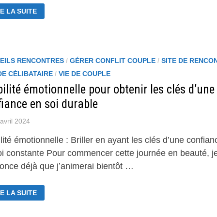
VENIR
E LA SUITE
E
RCE
ANQUILLE
EILS RENCONTRES
/
GÉRER CONFLIT COUPLE
/
SITE DE RENCO
DE CÉLIBATAIRE
/
VIE DE COUPLE
ilité émotionnelle pour obtenir les clés d’une
fiance en soi durable
avril 2024
lité émotionnelle : Briller en ayant les clés d’une confian
oi constante Pour commencer cette journée en beauté, j
nonce déjà que j’animerai bientôt …
BILITÉ
E LA SUITE
OTIONNELLE
UR
TENIR
S