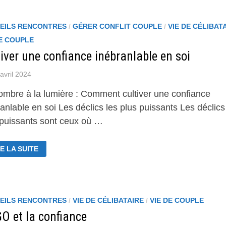
ÉS
UNE
NFIANCE
EILS RENCONTRES
/
GÉRER CONFLIT COUPLE
/
VIE DE CÉLIBAT
DE COUPLE
RABLE
iver une confiance inébranlable en soi
avril 2024
’ombre à la lumière : Comment cultiver une confiance
anlable en soi Les déclics les plus puissants Les déclics
 puissants sont ceux où …
LTIVER
E LA SUITE
E
NFIANCE
ÉBRANLABLE
EILS RENCONTRES
/
VIE DE CÉLIBATAIRE
/
VIE DE COUPLE
GO et la confiance