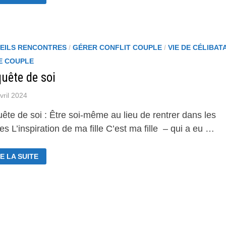
RE
THENTIQUE,
NSIBLE
LNÉRABLE
EILS RENCONTRES
/
GÉRER CONFLIT COUPLE
/
VIE DE CÉLIBAT
DE COUPLE
uête de soi
vril 2024
ête de soi : Être soi-même au lieu de rentrer dans les
s L’inspiration de ma fille C’est ma fille – qui a eu …
E LA SUITE
ÊTE